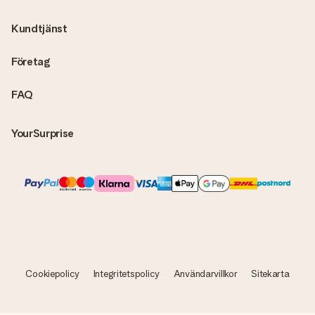
skickas direkt till mottagaren och bli en sann överraskning!
Kundtjänst
Företag
FAQ
YourSurprise
Cookiepolicy
Integritetspolicy
Användarvillkor
Sitekarta