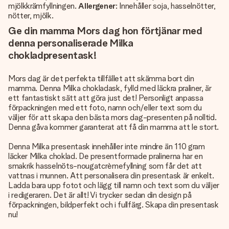
mjölkkrämfyllningen.
Allergener
: Innehåller soja, hasselnötter,
nötter, mjölk.
Ge din mamma Mors dag hon förtjänar med
denna personaliserade Milka
chokladpresentask!
Mors dag är det perfekta tillfället att skämma bort din
mamma. Denna Milka chokladask, fylld med läckra praliner, är
ett fantastiskt sätt att göra just det! Personligt anpassa
förpackningen med ett foto, namn och/eller text som du
väljer för att skapa den bästa mors dag-presenten på nolltid.
Denna gåva kommer garanterat att få din mamma att le stort.
Denna Milka presentask innehåller inte mindre än 110 gram
läcker Milka choklad. De presentformade pralinerna har en
smakrik hasselnöts-nougatcrèmefyllning som får det att
vattnas i munnen. Att personalisera din presentask är enkelt.
Ladda bara upp fotot och lägg till namn och text som du väljer
i redigeraren. Det är allt! Vi trycker sedan din design på
förpackningen, bildperfekt och i fullfärg. Skapa din presentask
nu!