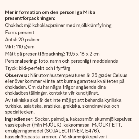
Mer information om den personliga Milka
presentförpackningen:
Choklad: mjölkchokladpraliner med mjölkkrämfyllning
Form: present
Antal: 20 praliner
Vikt: 110 gram
Mått på presentförpackning: 19,5 x 18 x 2 cm
Personalisering: foto, namn och personligt meddelande
Tryck: bild-perfekt och i fyrfärg
Observera:
När utomhustemperaturen är 25 grader Celsius
eller över kommer vi inte att kunna garantera kvaliteten på
chokladen. Om du har några frågor angående dina
chokladbeställningar, kontakta vår kundtjänst.
Av tekniska skäl är det inte möjligt att behandla kyrilliska,
turkiska, asiatiska, arabiska, grekiska, skandinaviska och
specialtecken.
Ingredienser
: Socker, palmolja, kakaosmör, skummjölkspulver,
vasslepulver (från MJÖLK), kakaomassa, MJÖLKFETT,
emulgeringsmedel (SOJALECITINER, E476),
hasselnötspasta, aromer. 7 % skummjölkspulver i