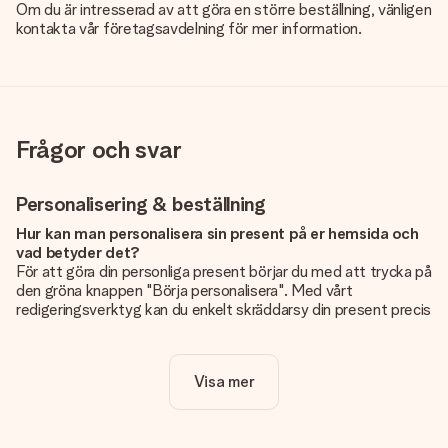
Om du är intresserad av att göra en större beställning, vänligen
kontakta vår företagsavdelning för mer information.
Frågor och svar
Personalisering & beställning
Hur kan man personalisera sin present på er hemsida och
vad betyder det?
För att göra din personliga present börjar du med att trycka på
den gröna knappen "Börja personalisera". Med vårt
redigeringsverktyg kan du enkelt skräddarsy din present precis
som du vill: lägg till en bild eller text, eller både och. Om du vill
kan du även välja en snygg design som gör din present alldeles
unik.
Visa mer
Kostar det något extra att personalisera sin present?
Personaliseringen ingår alltid i priserna på vår webbsida. Bra
och tydligt!