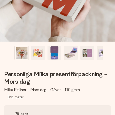
namn, ditt foto eller ett meddelande som verkligen berör
hennes hjärta. Inget krångel, bara med all kärlek för stunden.
Personliga Milka presentförpackning -
Mors dag
Milka Praliner - Mors dag - Gåvor - 110 gram
816
röster
På lager