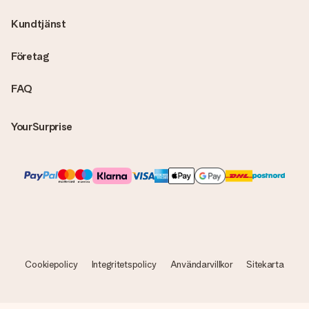
skickas direkt till mottagaren och bli en sann överraskning!
Kundtjänst
Företag
FAQ
YourSurprise
Cookiepolicy
Integritetspolicy
Användarvillkor
Sitekarta