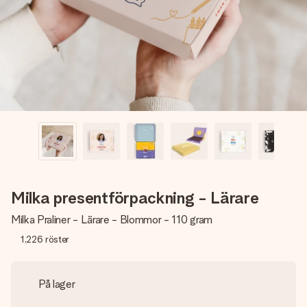
namn, ditt foto eller ett meddelande som verkligen berör
hennes hjärta. Inget krångel, bara med all kärlek för stunden.
Milka presentförpackning - Lärare
Milka Praliner - Lärare - Blommor - 110 gram
1,226
röster
På lager