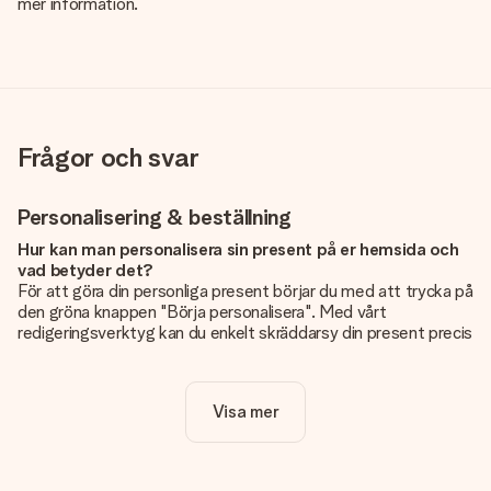
mer information.
Frågor och svar
Personalisering & beställning
Hur kan man personalisera sin present på er hemsida och
vad betyder det?
För att göra din personliga present börjar du med att trycka på
den gröna knappen "Börja personalisera". Med vårt
redigeringsverktyg kan du enkelt skräddarsy din present precis
som du vill: lägg till en bild eller text, eller både och. Om du vill
kan du även välja en snygg design som gör din present alldeles
unik.
Visa mer
Kostar det något extra att personalisera sin present?
Personaliseringen ingår alltid i priserna på vår webbsida. Bra
och tydligt!