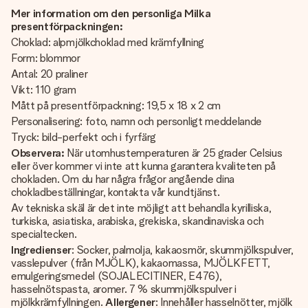
Mer information om den personliga Milka
presentförpackningen:
Choklad: alpmjölkchoklad med krämfyllning
Form: blommor
Antal: 20 praliner
Vikt: 110 gram
Mått på presentförpackning: 19,5 x 18 x 2 cm
Personalisering: foto, namn och personligt meddelande
Tryck: bild-perfekt och i fyrfärg
Observera:
När utomhustemperaturen är 25 grader Celsius
eller över kommer vi inte att kunna garantera kvaliteten på
chokladen. Om du har några frågor angående dina
chokladbeställningar, kontakta vår kundtjänst.
Av tekniska skäl är det inte möjligt att behandla kyrilliska,
turkiska, asiatiska, arabiska, grekiska, skandinaviska och
specialtecken.
Ingredienser
: Socker, palmolja, kakaosmör, skummjölkspulver,
vasslepulver (från MJÖLK), kakaomassa, MJÖLKFETT,
emulgeringsmedel (SOJALECITINER, E476),
hasselnötspasta, aromer. 7 % skummjölkspulver i
mjölkkrämfyllningen.
Allergener
: Innehåller hasselnötter, mjölk