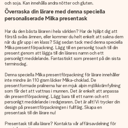
och soja. Kan innehålla andra nötter och gluten.
Överraska din lärare med denna speciella
personaliserade Milka presentask
Har du den bästa läraren i hela världen? Har de hjälpt dig att
förstå svåra ämnen, eller kommer du helt enkelt att sakna dem
när du går upp i en klass? Säg sedan tack med denna speciella
Milka presentförpackning. Lägg till en personlig touch till din
present genom att lägga till din lärares namn och ett
personligt meddelande. Fantastiskt som present på din sista
terminsdag.
Denna speciella Milka presentförpackning för lärare innehåller
inte mindre än 110 gram läcker Milka-choklad. De
presentformade pralinerna har en mjuk alpin mjölkkrämfyllning
som får det att vattnas i munnen. Det är enkelt att anpassa
din presentförpackning. Lägg bara till ett namn och ett
personligt meddelande i redigeraren. Det är allt! Vi trycker din
design på presentförpackningen i fullfärg. Skapa en
presentask till din lärare nu!
Presentask till alla lärare? Kontakta vår affärsavdelning för