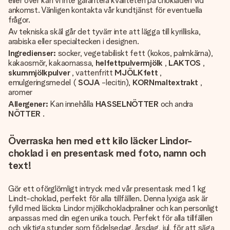
eller över kan vi inte garantera kvaliteten på chokladen vid
ankomst. Vänligen kontakta vår kundtjänst för eventuella
frågor.
Av tekniska skäl går det tyvärr inte att lägga till kyrilliska,
arabiska eller specialtecken i designen.
Ingredienser:
socker, vegetabiliskt fett (kokos, palmkärna),
kakaosmör, kakaomassa,
helfettpulvermjölk
,
LAKTOS
,
skummjölkpulver
, vattenfritt
MJÖLKfett
,
emulgeringsmedel (
SOJA
-lecitin),
KORNmaltextrakt
,
aromer
Allergener:
Kan innehålla
HASSELNÖTTER
och andra
NÖTTER
.
Överraska hen med ett kilo läcker Lindor-
choklad i en presentask med foto, namn och
text!
Gör ett oförglömligt intryck med vår presentask med 1 kg
Lindt-choklad, perfekt för alla tillfällen. Denna lyxiga ask är
fylld med läckra Lindor mjölkchokladpraliner och kan personligt
anpassas med din egen unika touch. Perfekt för alla tillfällen
och viktiga stunder som födelsedag, årsdag, jul, för att säga