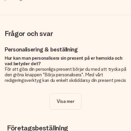
Frågor och svar
Personalisering & beställning
Hur kan man personalisera sin present på er hemsida och
vad betyder det?
För att göra din personliga present börjar du med att trycka på
den gröna knappen "Börja personalisera". Med vårt
redigeringsverktyg kan du enkelt skräddarsy din present precis
som du vill: lägg till en bild eller text, eller både och. Om du vill
kan du även välja en snygg design som gör din present alldeles
unik.
Visa mer
Kostar det något extra att personalisera sin present?
Personaliseringen ingår alltid i priserna på vår webbsida. Bra
och tydligt!
Företagsbeställning
Hur vet jag att min bild har tillräckligt hög kvalitet?