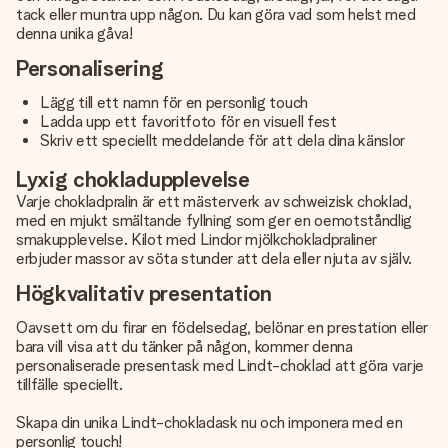
tack eller muntra upp någon. Du kan göra vad som helst med
denna unika gåva!
Personalisering
Lägg till ett namn för en personlig touch
Ladda upp ett favoritfoto för en visuell fest
Skriv ett speciellt meddelande för att dela dina känslor
Lyxig chokladupplevelse
Varje chokladpralin är ett mästerverk av schweizisk choklad,
med en mjukt smältande fyllning som ger en oemotståndlig
smakupplevelse. Kilot med Lindor mjölkchokladpraliner
erbjuder massor av söta stunder att dela eller njuta av själv.
Högkvalitativ presentation
Oavsett om du firar en födelsedag, belönar en prestation eller
bara vill visa att du tänker på någon, kommer denna
personaliserade presentask med Lindt-choklad att göra varje
tillfälle speciellt.
Skapa din unika Lindt-chokladask nu och imponera med en
personlig touch!