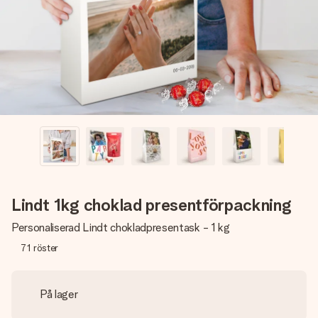
namn, ditt foto eller ett meddelande som verkligen berör
hennes hjärta. Inget krångel, bara med all kärlek för stunden.
Lindt 1kg choklad presentförpackning
Personaliserad Lindt chokladpresentask - 1 kg
71
röster
På lager