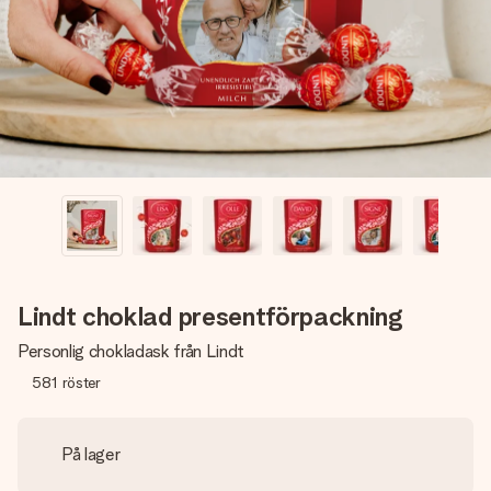
namn, ditt foto eller ett meddelande som verkligen berör
hennes hjärta. Inget krångel, bara med all kärlek för stunden.
Lindt choklad presentförpackning
Personlig chokladask från Lindt
581
röster
På lager