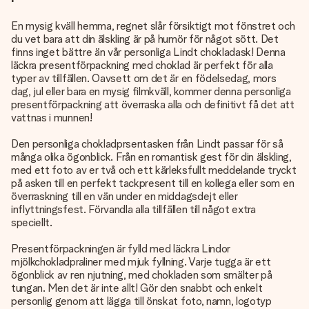
En mysig kväll hemma, regnet slår försiktigt mot fönstret och
du vet bara att din älskling är på humör för något sött. Det
finns inget bättre än vår personliga Lindt chokladask! Denna
läckra presentförpackning med choklad är perfekt för alla
typer av tillfällen. Oavsett om det är en födelsedag, mors
dag, jul eller bara en mysig filmkväll, kommer denna personliga
presentförpackning att överraska alla och definitivt få det att
vattnas i munnen!
Den personliga chokladprsentasken från Lindt passar för så
många olika ögonblick. Från en romantisk gest för din älskling,
med ett foto av er två och ett kärleksfullt meddelande tryckt
på asken till en perfekt tackpresent till en kollega eller som en
överraskning till en vän under en middagsdejt eller
inflyttningsfest. Förvandla alla tillfällen till något extra
speciellt.
Presentförpackningen är fylld med läckra Lindor
mjölkchokladpraliner med mjuk fyllning. Varje tugga är ett
ögonblick av ren njutning, med chokladen som smälter på
tungan. Men det är inte allt! Gör den snabbt och enkelt
personlig genom att lägga till önskat foto, namn, logotyp