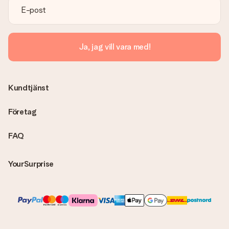
kontakta vår kundtjänst, de hjälper dig gärna med att hitta en
lösning.
Skickas fakturan tillsammans med produkten?
Ja, jag vill vara med!
Ingen faktura skickas med själva produkten. Din faktura
skickas alltid med e-postbekräftelsen och du hittar även dina
fakturor på ditt MySurprise-konto. Det innebär att gåvan kan
skickas direkt till mottagaren och bli en sann överraskning!
Kundtjänst
Företag
FAQ
YourSurprise