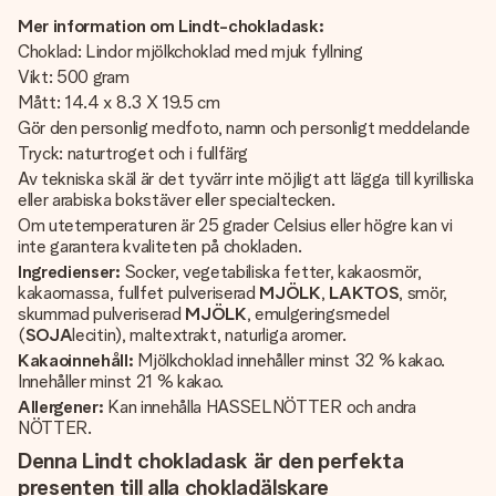
Mer information om Lindt-chokladask:
Choklad: Lindor mjölkchoklad med mjuk fyllning
Vikt: 500 gram
Mått: 14.4 x 8.3 X 19.5 cm
Gör den personlig medfoto, namn och personligt meddelande
Tryck: naturtroget och i fullfärg
Av tekniska skäl är det tyvärr inte möjligt att lägga till kyrilliska
eller arabiska bokstäver eller specialtecken.
Om utetemperaturen är 25 grader Celsius eller högre kan vi
inte garantera kvaliteten på chokladen.
Ingredienser:
Socker, vegetabiliska fetter, kakaosmör,
kakaomassa, fullfet pulveriserad
MJÖLK
,
LAKTOS
, smör,
skummad pulveriserad
MJÖLK
, emulgeringsmedel
(
SOJA
lecitin), maltextrakt, naturliga aromer.
Kakaoinnehåll:
Mjölkchoklad innehåller minst 32 % kakao.
Innehåller minst 21 % kakao.
Allergener:
Kan innehålla HASSELNÖTTER och andra
NÖTTER.
Denna Lindt chokladask är den perfekta
presenten till alla chokladälskare