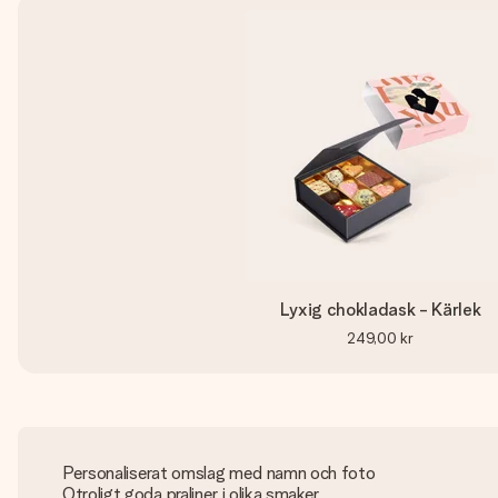
Lyxig chokladask - Kärlek
249,00 kr
Personaliserat omslag med namn och foto
Otroligt goda praliner i olika smaker