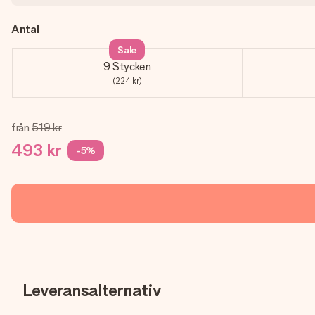
Antal
Sale
9 Stycken
(224 kr)
från
519 kr
493 kr
-5%
Leveransalternativ