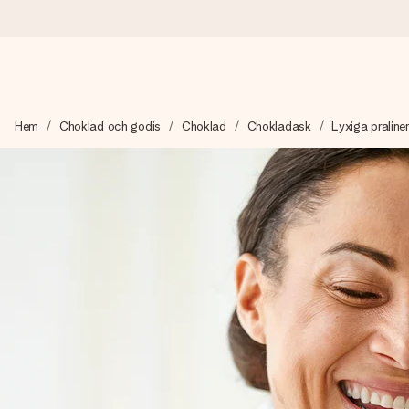
Beställ idag, skickas inom 1 arbetsdag
Hem
Choklad och godis
Choklad
Chokladask
Lyxiga praline
Vi skapar din gåva med omsorg och skickar den blixtsnabbt – så
4,6 (baserat på +15 000 recensioner)
Våra gåvor inspirerar. Kunder ger oss 4,6 på Google Reviews.
Gratis hälsning
Skapa något unikt med bara några få steg – med hennes namn, d
stunden.