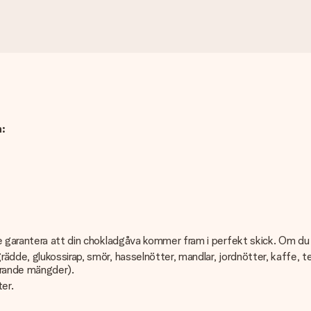
:
e garantera att din chokladgåva kommer fram i perfekt skick. Om du h
dde, glukossirap, smör, hasselnötter, mandlar, jordnötter, kaffe, te,
ierande mängder).
ter.