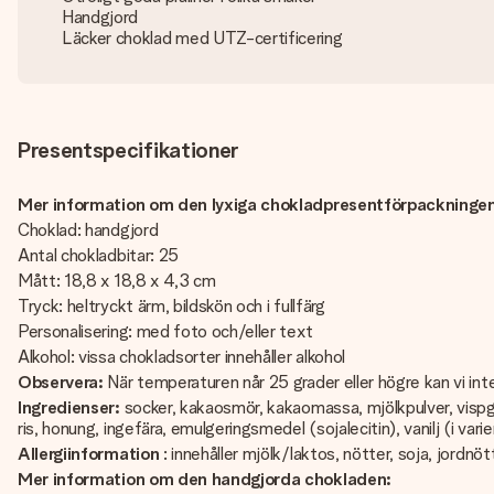
Handgjord
Läcker choklad med UTZ-certificering
Presentspecifikationer
Mer information om den lyxiga chokladpresentförpackningen
Choklad: handgjord
Antal chokladbitar: 25
Mått: 18,8 x 18,8 x 4,3 cm
Tryck: heltryckt ärm, bildskön och i fullfärg
Personalisering: med foto och/eller text
Alkohol: vissa chokladsorter innehåller alkohol
Observera:
När temperaturen når 25 grader eller högre kan vi int
Ingredienser:
socker, kakaosmör, kakaomassa, mjölkpulver, vispgrä
ris, honung, ingefära, emulgeringsmedel (sojalecitin), vanilj (i var
Allergiinformation
: innehåller mjölk/laktos, nötter, soja, jordnöt
Mer information om den handgjorda chokladen: