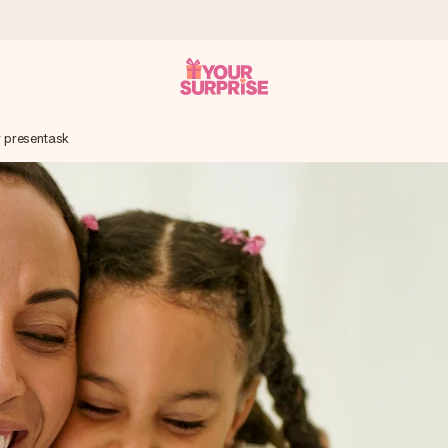
r presentask
 att du kan ge den i precis rätt tid, när det betyder som mest.
itt foto eller ett meddelande som verkligen berör hennes hjärta. In