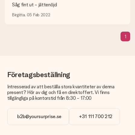
gärna att göra den perfekta presenten!
Såg fint ut - jättenöjd
Vad händer om färgen eller produkten jag vill ha inte är
Birgitta, 05 Feb 2022
tillgänglig?
Letar du efter en specifik present eller en gåva i en speciell
färg som inte går att hitta på webbplatsen? Vänligen kontakta
1
vår kundtjänst, de hjälper dig gärna!
Hur kan jag lägga till ett gåvokort till min present? / Vad är
ett gåvokort egentligen?
Genom att klicka på "Gratis kort" i din varukorg kan du lägga till
ett roligt kort till din present. Du kan skriva ett personligt
meddelande på detta kort, så att mottagaren vet exakt vem
Företagsbeställning
hen ska tacka för den fina överraskningen.
Intresserad av att beställa stora kvantiteter av denna
Är min present inslagen?
present? Hör av dig och få en direktoffert. Vi finns
Tyvärr erbjuder vi inte presentinslagningar än. Men vi slår alltid
tillgängliga på kontorstid från 8:30 - 17:00
in dina presenter i en festlig förpackning. Det innebär att din
present alltid är redo att ges bort eller att det kan skickas till
mottagaren direkt.
b2b@yoursurprise.se
+31 111 700 212
Leveranstid, leveransalternativ och