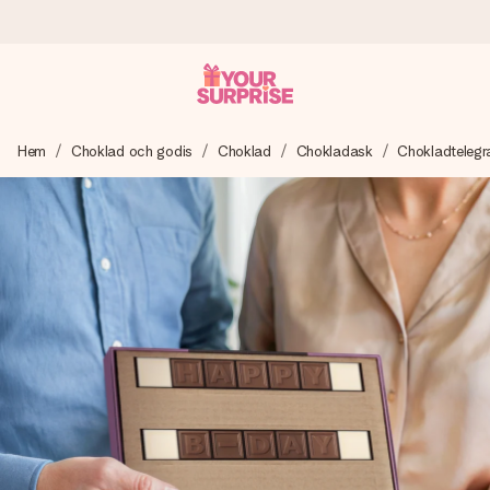
Beställ idag, skickas inom 1 arbetsdag
Hem
Choklad och godis
Choklad
Chokladask
Chokladteleg
Vi skapar din gåva med omsorg och skickar den blixtsnabbt
– så att du kan ge den i precis rätt tid, när det betyder som
mest.
4,6 (baserat på +15 000 recensioner)
Våra gåvor inspirerar. Kunder ger oss 4,6 på Google
Reviews.
Gratis hälsning
Skapa något unikt med bara några få steg – med hennes