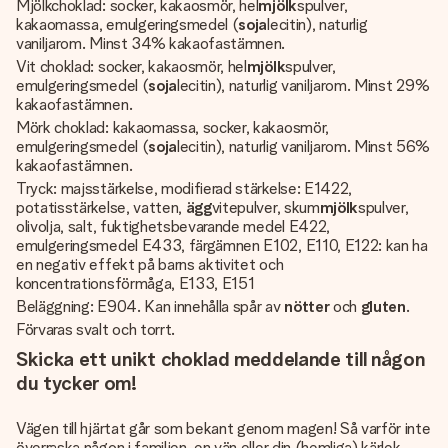
Mjölkchoklad: socker, kakaosmör, hel
mjölk
spulver,
kakaomassa, emulgeringsmedel (
soja
lecitin), naturlig
vaniljarom. Minst 34% kakaofastämnen.
Vit choklad: socker, kakaosmör, hel
mjölk
spulver,
emulgeringsmedel (
soja
lecitin), naturlig vaniljarom. Minst 29%
kakaofastämnen.
Mörk choklad: kakaomassa, socker, kakaosmör,
emulgeringsmedel (
soja
lecitin), naturlig vaniljarom. Minst 56%
kakaofastämnen.
Tryck: majsstärkelse, modifierad stärkelse: E1422,
potatisstärkelse, vatten,
ägg
vitepulver, skum
mjölk
spulver,
olivolja, salt, fuktighetsbevarande medel E422,
emulgeringsmedel E433, färgämnen E102, E110, E122: kan ha
en negativ effekt på barns aktivitet och
koncentrationsförmåga, E133, E151
Beläggning: E904. Kan innehålla spår av
nötter
och
gluten
.
Förvaras svalt och torrt.
Skicka ett unikt choklad meddelande till någon
du tycker om!
Vägen till hjärtat går som bekant genom magen! Så varför inte
överraska någon i familjen, en vän eller din (hemliga) kärlek