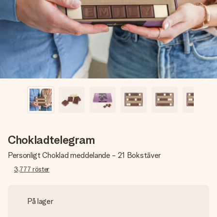
namn, ditt foto eller ett meddelande som verkligen berör
hennes hjärta. Inget krångel, bara med all kärlek för stunden.
Chokladtelegram
Personligt Choklad meddelande - 21 Bokstäver
3,777
röster
På lager