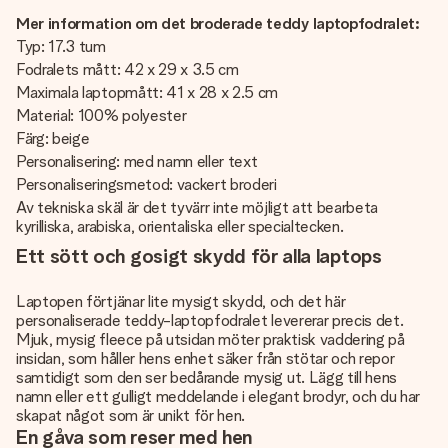
Mer information om det broderade teddy laptopfodralet:
Typ: 17.3 tum
Fodralets mått: 42 x 29 x 3.5 cm
Maximala laptopmått: 41 x 28 x 2.5 cm
Material: 100% polyester
Färg: beige
Personalisering: med namn eller text
Personaliseringsmetod: vackert broderi
Av tekniska skäl är det tyvärr inte möjligt att bearbeta
kyrilliska, arabiska, orientaliska eller specialtecken.
Ett sött och gosigt skydd för alla laptops
Laptopen förtjänar lite mysigt skydd, och det här
personaliserade teddy-laptopfodralet levererar precis det.
Mjuk, mysig fleece på utsidan möter praktisk vaddering på
insidan, som håller hens enhet säker från stötar och repor
samtidigt som den ser bedårande mysig ut. Lägg till hens
namn eller ett gulligt meddelande i elegant brodyr, och du har
skapat något som är unikt för hen.
En gåva som reser med hen