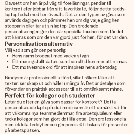
Oavsett om hen är på väg till föreläsningar, pendlar till
kontoret eller jobbar från sitt favoritkafé, följer detta teddy-
laptopfodral med hen överallt. Det är den typen av gåva som
används dagligen och påminner hen om dig varje gång hen
stoppar in eller tar ut sin laptop. Den broderade
personaliseringen ger den där speciella touchen som får det
att kännas som om den var gjord just för hen, för det var den.
Personalisationsalternativ
Välj vad som gör den personlig:
Hens namn broderat med vackra stygn
Ett meningsfullt datum som hen alltid kommer att minnas
Ett motiverande ord för att inspirera hens arbetsdag
Brodyren är professionellt utförd, vilket säkerställer att
texten ser skarp ut och håller i många år. Det är detaljen som
förvandlar en praktisk accessoar till ett omtänksamt minne.
Perfekt för kollegor och studenter
Letar du efter en gåva som passar för kontoret? Detta
personaliserade laptopfodral med namn är ett utmärkt val för
att välkomna nya teammedlemmar, fira arbetsjubileum eller
tacka kollegor som har gjort det lilla extra. Den professionella
men lekfulla teddyfleecen ger precis rätt balans för presenter
på arbetsplatsen.