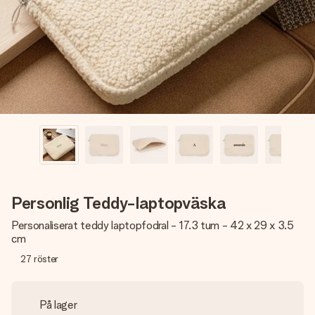
namn, ditt foto eller ett meddelande som verkligen berör
hennes hjärta. Inget krångel, bara med all kärlek för stunden.
Personlig Teddy-laptopväska
Personaliserat teddy laptopfodral - 17.3 tum - 42 x 29 x 3.5
cm
27
röster
På lager