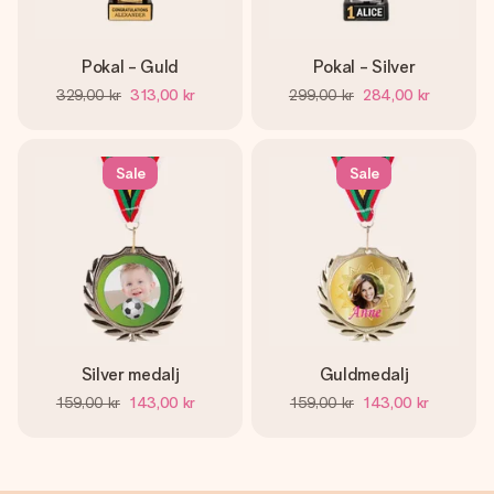
namn, ditt foto eller ett meddelande som verkligen berör
hennes hjärta. Inget krångel, bara med all kärlek för stunden.
Pokal - Guld
Pokal - Silver
329,00 kr
313,00 kr
299,00 kr
284,00 kr
Sale
Sale
Silver medalj
Guldmedalj
159,00 kr
143,00 kr
159,00 kr
143,00 kr