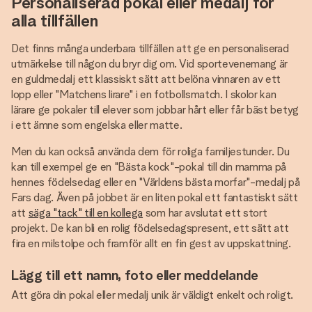
Personaliserad pokal eller medalj för
alla tillfällen
Det finns många underbara tillfällen att ge en personaliserad
utmärkelse till någon du bryr dig om. Vid sportevenemang är
en guldmedalj ett klassiskt sätt att belöna vinnaren av ett
lopp eller "Matchens lirare" i en fotbollsmatch. I skolor kan
lärare ge pokaler till elever som jobbar hårt eller får bäst betyg
i ett ämne som engelska eller matte.
Men du kan också använda dem för roliga familjestunder. Du
kan till exempel ge en "Bästa kock"-pokal till din mamma på
hennes födelsedag eller en "Världens bästa morfar"-medalj på
Fars dag. Även på jobbet är en liten pokal ett fantastiskt sätt
att
säga "tack" till en kollega
som har avslutat ett stort
projekt. De kan bli en rolig födelsedagspresent, ett sätt att
fira en milstolpe och framför allt en fin gest av uppskattning.
Lägg till ett namn, foto eller meddelande
Att göra din pokal eller medalj unik är väldigt enkelt och roligt.