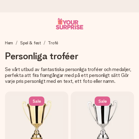
Beställ idag, skickas inom 1 arbetsdag
Hem
Spel & fest
Trofé
Vi skapar din gåva med omsorg och skickar den blixtsnabbt
– så att du kan ge den i precis rätt tid, när det betyder som
Personliga troféer
mest.
Se vårt utbud av fantastiska personliga troféer och medaljer,
perfekta att fira framgångar med på ett personligt sätt Gör
varje pris personligt med en text, ett foto eller namn.
4,6 (baserat på +15 000 recensioner)
Våra gåvor inspirerar. Kunder ger oss 4,6 på Google
Reviews.
Sale
Sale
Gratis hälsning
Skapa något unikt med bara några få steg – med hennes