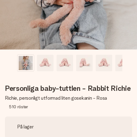
namn, ditt foto eller ett meddelande som verkligen berör
hennes hjärta. Inget krångel, bara med all kärlek för stunden.
Personliga baby-tuttlen - Rabbit Richie
Richie, personligt utformad liten gosekanin - Rosa
510
röster
På lager