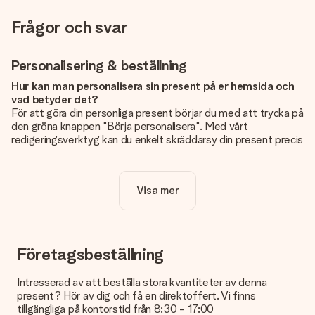
Frågor och svar
Personalisering & beställning
Hur kan man personalisera sin present på er hemsida och
vad betyder det?
För att göra din personliga present börjar du med att trycka på
den gröna knappen "Börja personalisera". Med vårt
redigeringsverktyg kan du enkelt skräddarsy din present precis
som du vill: lägg till en bild eller text, eller både och. Om du vill
kan du även välja en snygg design som gör din present alldeles
unik.
Visa mer
Kostar det något extra att personalisera sin present?
Personaliseringen ingår alltid i priserna på vår webbsida. Bra
och tydligt!
Företagsbeställning
Hur vet jag att min bild har tillräckligt hög kvalitet?
Vi vill vara säkra på att du är helt nöjd med din gåva. Därför är
Intresserad av att beställa stora kvantiteter av denna
det viktigt att använda foton av hög kvalitet. Om du är osäker
present? Hör av dig och få en direktoffert. Vi finns
på kvaliteten på din bild kan du kontakta vår kundtjänst och
tillgängliga på kontorstid från 8:30 - 17:00
bifoga ditt foto tillsammans med den gåva du är intresserad