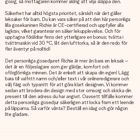
gosig, så mottagaren kommer aldrig att vilja släppa den.
Säkerhet har alltid högsta prioritet, särskilt när det gäller
leksaker för barn. Du kan vara säker på att den här personliga
lilla gosekaninen Richie är CE-certifierad och uppfyller alla
lagkrav, vilket garanterar en säker lekupplevelse. Och för
upptagna föräldrar finns det ytterligare en bonus; tvätta i
tvättmaskin vid 30 °C, låt den lufttorka, så är den redo för
fler äventyr på nolltid!
Det personliga gosedjuret Richie är mer än bara en leksak –
det är en följeslagare som ger glädje, komfort och
oförglömliga minnen. Det är enkelt att skapa din egen! Lägg
bara till valfritt namn och/eller text i vår onlineredigerare och
välj färg och typsnitt för att göra klart designen. Vi kommer
sedan att brodera din design med stor omsorg och skicka din
present till den adress du har angivit. Oavsett tillfälle kommer
detta personliga gosedjur säkerligen att locka fram ett leende
på läpparna. Så varför vänta? Beställ en idag och gör någon
lite gladare.