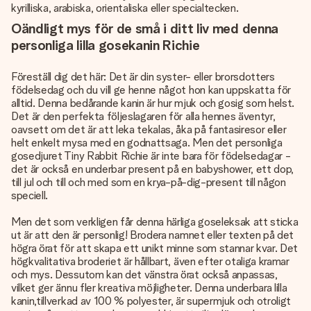
kyrilliska, arabiska, orientaliska eller specialtecken.
Oändligt mys för de små i ditt liv med denna
personliga lilla gosekanin Richie
Föreställ dig det här: Det är din syster- eller brorsdotters
födelsedag och du vill ge henne något hon kan uppskatta för
alltid. Denna bedårande kanin är hur mjuk och gosig som helst.
Det är den perfekta följeslagaren för alla hennes äventyr,
oavsett om det är att leka tekalas, åka på fantasiresor eller
helt enkelt mysa med en godnattsaga. Men det personliga
gosedjuret Tiny Rabbit Richie är inte bara för födelsedagar -
det är också en underbar present på en babyshower, ett dop,
till jul och till och med som en krya-på-dig-present till någon
speciell.
Men det som verkligen får denna härliga goseleksak att sticka
ut är att den är personlig! Brodera namnet eller texten på det
högra örat för att skapa ett unikt minne som stannar kvar. Det
högkvalitativa broderiet är hållbart, även efter otaliga kramar
och mys. Dessutom kan det vänstra örat också anpassas,
vilket ger ännu fler kreativa möjligheter. Denna underbara lilla
kanin,tillverkad av 100 % polyester, är supermjuk och otroligt