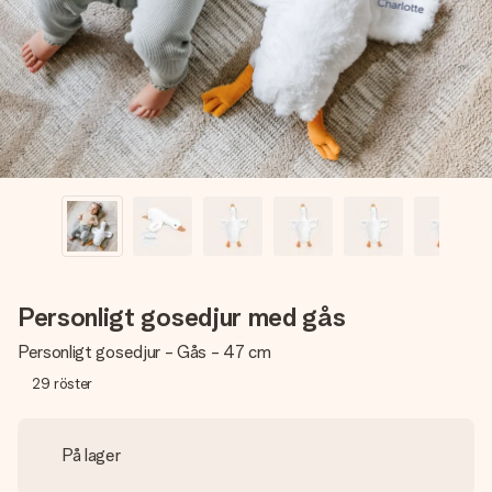
namn, ditt foto eller ett meddelande som verkligen berör
hennes hjärta. Inget krångel, bara med all kärlek för stunden.
Personligt gosedjur med gås
Personligt gosedjur - Gås - 47 cm
29
röster
På lager