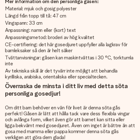
Mer information om den personliga gåsen:
Material: mjuk och gosig polyester
Längd från topp till tå: 47 cm
Vingspann: 33 cm
Anpassning: namn eller (kort) text
Anpassningsmetod: broderi av hög kvalitet
CE-certifiering: det här gosedjuret uppfyller alla lagkrav för
barnleksaker så den är helt säker
Tvättanvisningar: gåsen kan maskintvättas i 30 °C, torktumla
inte
Av tekniska skäl är det tyvärr inte möjligt att behandla
kyrilliska, arabiska, orientaliska eller specialtecken.
Överraska de minsta i ditt liv med detta söta
personliga gosedjur!
Om ditt barn behöver en vän för livet är denna söta gås
perfekt! Gåsen är lätt att hålla tack vare dess flexibla vingar
och avlånga form, vilket även gör att barnet kan sitta eller
ligga bekvämt med gosedjuret. Även om inget är bättre än att
gosa med mamma eller pappa kommer denna söta gås
verkligen att göra dem glada!