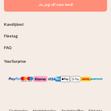
Skickas fakturan tillsammans med produkten?
Ja, jag vill vara med!
Ingen faktura skickas med själva produkten. Din faktura
skickas alltid med e-postbekräftelsen och du hittar även dina
fakturor på ditt MySurprise-konto. Det innebär att gåvan kan
skickas direkt till mottagaren och bli en sann överraskning!
Kundtjänst
Företag
FAQ
YourSurprise
Cookiepolicy
Integritetspolicy
Användarvillkor
Sitekarta