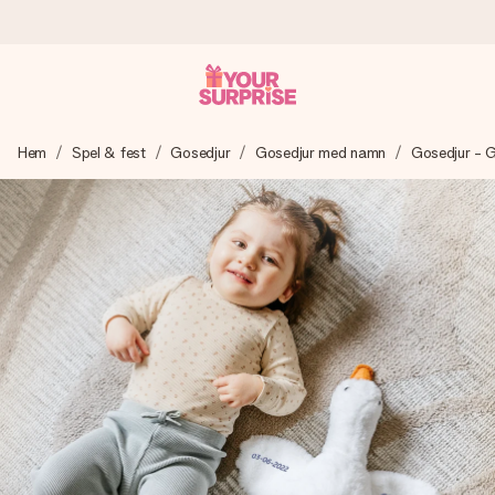
Beställ idag, skickas inom 1 arbetsdag
Hem
Spel & fest
Gosedjur
Gosedjur med namn
Gosedjur - 
Vi skapar din gåva med omsorg och skickar den blixtsnabbt
– så att du kan ge den i precis rätt tid, när det betyder som
mest.
4,6 (baserat på +15 000 recensioner)
Våra gåvor inspirerar. Kunder ger oss 4,6 på Google
Reviews.
Gratis hälsning
Skapa något unikt med bara några få steg – med hennes