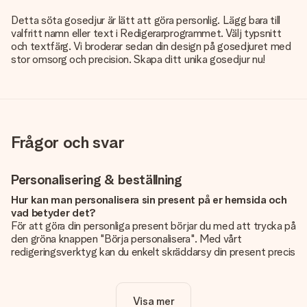
Detta söta gosedjur är lätt att göra personlig. Lägg bara till
valfritt namn eller text i Redigerarprogrammet. Välj typsnitt
och textfärg. Vi broderar sedan din design på gosedjuret med
stor omsorg och precision. Skapa ditt unika gosedjur nu!
Frågor och svar
Personalisering & beställning
Hur kan man personalisera sin present på er hemsida och
vad betyder det?
För att göra din personliga present börjar du med att trycka på
den gröna knappen "Börja personalisera". Med vårt
redigeringsverktyg kan du enkelt skräddarsy din present precis
som du vill: lägg till en bild eller text, eller både och. Om du vill
kan du även välja en snygg design som gör din present alldeles
unik.
Visa mer