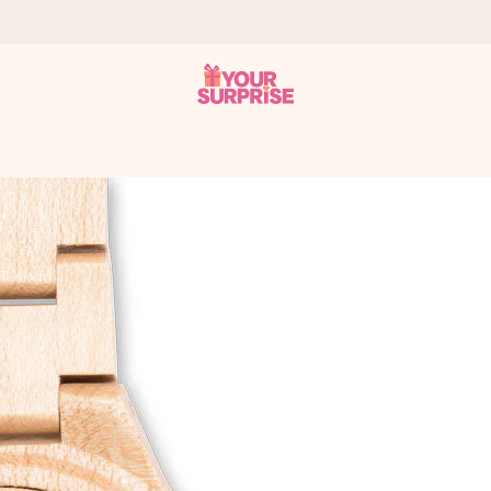
 att du kan ge den i precis rätt tid, när det betyder som mest.
itt foto eller ett meddelande som verkligen berör hennes hjärta. In