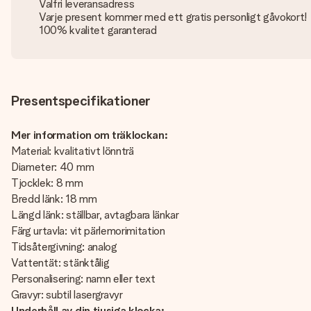
Valfri leveransadress
Varje present kommer med ett gratis personligt gåvokort!
100% kvalitet garanterad
Presentspecifikationer
Mer information om träklockan:
Material: kvalitativt lönnträ
Diameter: 40 mm
Tjocklek: 8 mm
Bredd länk: 18 mm
Längd länk: ställbar, avtagbara länkar
Färg urtavla: vit pärlemorimitation
Tidsåtergivning: analog
Vattentät: stänktålig
Personalisering: namn eller text
Gravyr: subtil lasergravyr
Underhåll av din tjusiga klocka: