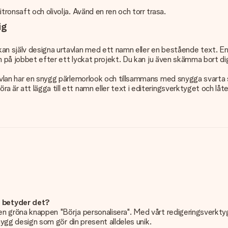
tronsaft och olivolja. Avänd en ren och torr trasa.
ig
själv designa urtavlan med ett namn eller en bestående text. En unik 
len på jobbet efter ett lyckat projekt. Du kan ju även skämma bort d
tavlan har en snygg pärlemorlook och tillsammans med snygga svarta
är att lägga till ett namn eller text i editeringsverktyget och låte
d betyder det?
n gröna knappen "Börja personalisera". Med vårt redigeringsverktyg k
snygg design som gör din present alldeles unik.