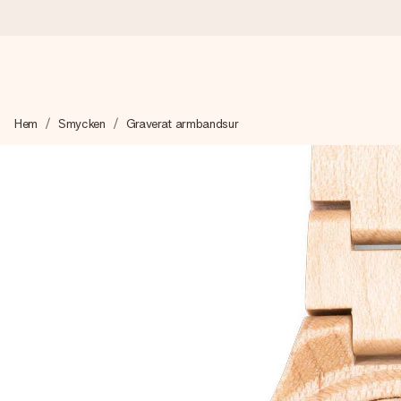
Beställ idag, skickas inom 1 arbetsdag
Hem
Smycken
Graverat armbandsur
Vi skapar din gåva med omsorg och skickar den blixtsnabbt – så
4,6 (baserat på +15 000 recensioner)
Våra gåvor inspirerar. Kunder ger oss 4,6 på Google Reviews.
Gratis hälsning
Skapa något unikt med bara några få steg – med hennes namn, d
stunden.