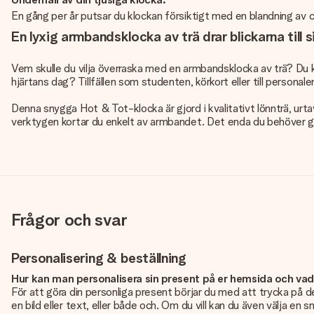
En gång per år putsar du klockan försiktigt med en blandning av ci
En lyxig armbandsklocka av trä drar blickarna till s
Vem skulle du vilja överraska med en armbandsklocka av trä? Du kan 
hjärtans dag? Tillfällen som studenten, körkort eller till persona
Denna snygga Hot & Tot-klocka är gjord i kvalitativt lönnträ, ur
verktygen kortar du enkelt av armbandet. Det enda du behöver göra 
Frågor och svar
Personalisering & beställning
Hur kan man personalisera sin present på er hemsida och va
För att göra din personliga present börjar du med att trycka på de
en bild eller text, eller både och. Om du vill kan du även välja en 