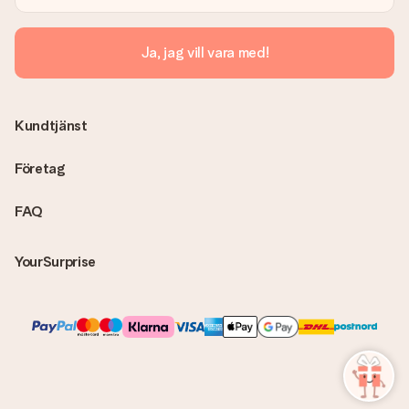
lösning.
Skickas fakturan tillsammans med produkten?
Ja, jag vill vara med!
Ingen faktura skickas med själva produkten. Din faktura
skickas alltid med e-postbekräftelsen och du hittar även dina
fakturor på ditt MySurprise-konto. Det innebär att gåvan kan
skickas direkt till mottagaren och bli en sann överraskning!
Kundtjänst
Företag
FAQ
YourSurprise