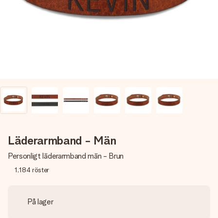
namn, ditt foto eller ett meddelande som verkligen berör
hennes hjärta. Inget krångel, bara med all kärlek för stunden.
Läderarmband - Män
Personligt läderarmband män - Brun
1,184
röster
På lager