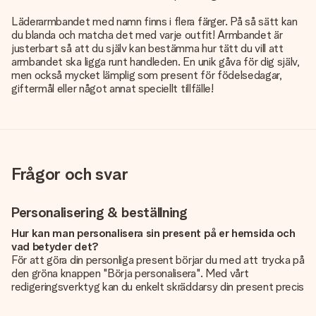
Läderarmbandet med namn finns i flera färger. På så sätt kan
du blanda och matcha det med varje outfit! Armbandet är
justerbart så att du själv kan bestämma hur tätt du vill att
armbandet ska ligga runt handleden. En unik gåva för dig själv,
men också mycket lämplig som present för födelsedagar,
giftermål eller något annat speciellt tillfälle!
Frågor och svar
Personalisering & beställning
Hur kan man personalisera sin present på er hemsida och
vad betyder det?
För att göra din personliga present börjar du med att trycka på
den gröna knappen "Börja personalisera". Med vårt
redigeringsverktyg kan du enkelt skräddarsy din present precis
som du vill: lägg till en bild eller text, eller både och. Om du vill
kan du även välja en snygg design som gör din present alldeles