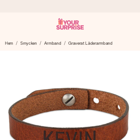
Beställ idag, skickas inom 1 arbetsdag
Hem
Smycken
Armband
Graverat Läderarmband
Vi skapar din gåva med omsorg och skickar den blixtsnabbt
– så att du kan ge den i precis rätt tid, när det betyder som
mest.
4,6 (baserat på +15 000 recensioner)
Våra gåvor inspirerar. Kunder ger oss 4,6 på Google
Reviews.
Gratis hälsning
Skapa något unikt med bara några få steg – med hennes