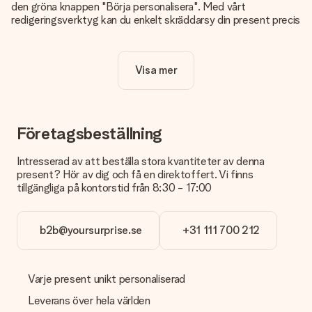
den gröna knappen "Börja personalisera". Med vårt
redigeringsverktyg kan du enkelt skräddarsy din present precis
som du vill: lägg till en bild eller text, eller både och. Om du vill
kan du även välja en snygg design som gör din present alldeles
unik.
Visa mer
Kostar det något extra att personalisera sin present?
Personaliseringen ingår alltid i priserna på vår webbsida. Bra
och tydligt!
Företagsbeställning
Hur vet jag att min bild har tillräckligt hög kvalitet?
Vi vill vara säkra på att du är helt nöjd med din gåva. Därför är
Intresserad av att beställa stora kvantiteter av denna
det viktigt att använda foton av hög kvalitet. Om du är osäker
present? Hör av dig och få en direktoffert. Vi finns
på kvaliteten på din bild kan du kontakta vår kundtjänst och
tillgängliga på kontorstid från 8:30 - 17:00
bifoga ditt foto tillsammans med den gåva du är intresserad
av att beställa. De kan då kontrollera kvaliteten åt dig!
b2b@yoursurprise.se
+31 111 700 212
Vilket format kan jag ladda upp?
Du kan ladda upp filer i JPG och PNG-format. Är detta för
tekniskt eller har du en bild i ett annat format som du vill
använda? Vänligen kontakta vår kundtjänst. De hjälper dig
Varje present unikt personaliserad
gärna att göra den perfekta presenten!
Leverans över hela världen
Vad händer om färgen eller produkten jag vill ha inte är