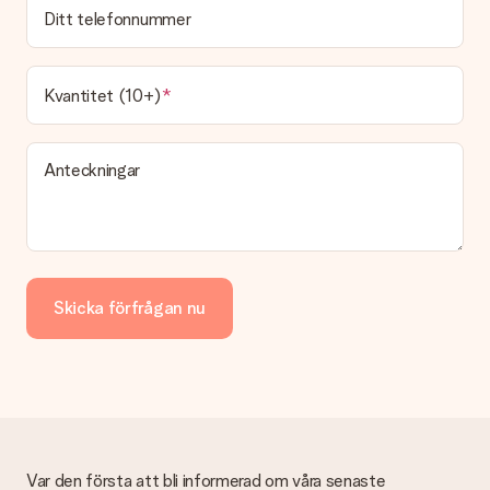
Ditt telefonnummer
att skickas samma dag som den är klar. I varukorgen ser du
det förväntade leveransdatumet.
Vad är leveranstiden och när får jag min present?
Kvantitet (10+)
Leveranstiden anges på produktens sida och denna
information är baserad på den information vi får av av våra
transportörer.
Anteckningar
Vilka leveransalternativ kan jag välja?
För tillfället är det inte möjligt att välja något
leveransalternativ. Din present skickas antingen som paket
eller vanligt brev. Vill du veta vilket alternativ som gäller för din
present? Vänligen kontakta vår kundtjänst.
Skicka förfrågan nu
Betalning
Hur kan jag betala min beställning?
Vi erbjuder följande betalningsmetoder: iDeal, Paypal,
bankkort, faktura via Klarna eller manuell överföring. Vid
manuell överföring infaller 3 extra dagar för leverans av din
gåva.
Mottagna presenter
Var den första att bli informerad om våra senaste