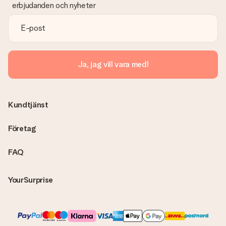
erbjudanden och nyheter
Vad händer om jag inte är fullt belåten med presenten?
Vi beklagar att du inte är fullt nöjd med din present. Vänligen
kontakta vår kundtjänst, de hjälper dig gärna med att hitta en
lösning.
Skickas fakturan tillsammans med produkten?
Ja, jag vill vara med!
Ingen faktura skickas med själva produkten. Din faktura
skickas alltid med e-postbekräftelsen och du hittar även dina
fakturor på ditt MySurprise-konto. Det innebär att gåvan kan
skickas direkt till mottagaren och bli en sann överraskning!
Kundtjänst
Företag
FAQ
YourSurprise