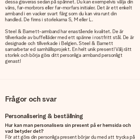
dessa graveras sedan på spännet. Du kan exempelvis välja din
väns, far-morbrors eller far-morfars initialer. Det är ett enkelt
armband i en vacker svart färg som du kan vira runt din
handled. De finns i storlekarna S, M eller L.
Steel & Barnett-armband har enastående kvalitet. De är
tillverkade av buffelläder med ett spänne i rostfritt stål. De är
designade och tillverkade i Belgien. Steel & Barnett
samarbetar ed samhällsprojekt. En helt unik present! Välj rätt
storlek och börja göra ditt personliga armband personligt
genast!
Frågor och svar
Personalisering & beställning
Hur kan man personalisera sin present på er hemsida och
vad betyder det?
För att göra din personliga present börjar du med att trycka på