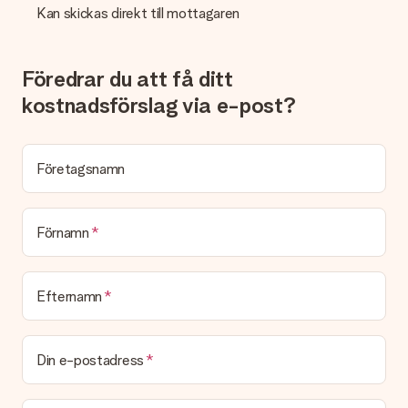
Kan skickas direkt till mottagaren
tillgänglig?
Letar du efter en specifik present eller en gåva i en speciell
färg som inte går att hitta på webbplatsen? Vänligen kontakta
vår kundtjänst, de hjälper dig gärna!
Föredrar du att få ditt
kostnadsförslag via e-post?
Hur kan jag lägga till ett gåvokort till min present? / Vad är
ett gåvokort egentligen?
Genom att klicka på "Gratis kort" i din varukorg kan du lägga till
ett roligt kort till din present. Du kan skriva ett personligt
Företagsnamn
meddelande på detta kort, så att mottagaren vet exakt vem
hen ska tacka för den fina överraskningen.
Är min present inslagen?
Förnamn
Tyvärr erbjuder vi inte presentinslagningar än. Men vi slår alltid
in dina presenter i en festlig förpackning. Det innebär att din
present alltid är redo att ges bort eller att det kan skickas till
mottagaren direkt.
Efternamn
Leveranstid, leveransalternativ och
Din e-postadress
fraktkostnader
Kan jag välja leveransdatumet?
Tyvärr är detta inte möjligt. Presenten kommer i de flesta fall