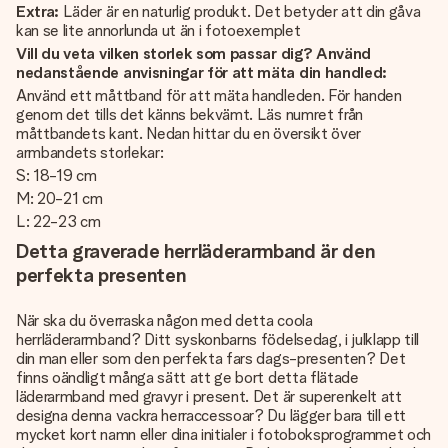
Extra:
Läder är en naturlig produkt. Det betyder att din gåva
kan se lite annorlunda ut än i fotoexemplet
Vill du veta vilken storlek som passar dig? Använd
nedanstående anvisningar för att mäta din handled:
Använd ett måttband för att mäta handleden. För handen
genom det tills det känns bekvämt. Läs numret från
måttbandets kant. Nedan hittar du en översikt över
armbandets storlekar:
S: 18-19 cm
M: 20-21 cm
L: 22-23 cm
Detta graverade herrläderarmband är den
perfekta presenten
När ska du överraska någon med detta coola
herrläderarmband? Ditt syskonbarns födelsedag, i julklapp till
din man eller som den perfekta fars dags-presenten? Det
finns oändligt många sätt att ge bort detta flätade
läderarmband med gravyr i present. Det är superenkelt att
designa denna vackra herraccessoar? Du lägger bara till ett
mycket kort namn eller dina initialer i fotoboksprogrammet och