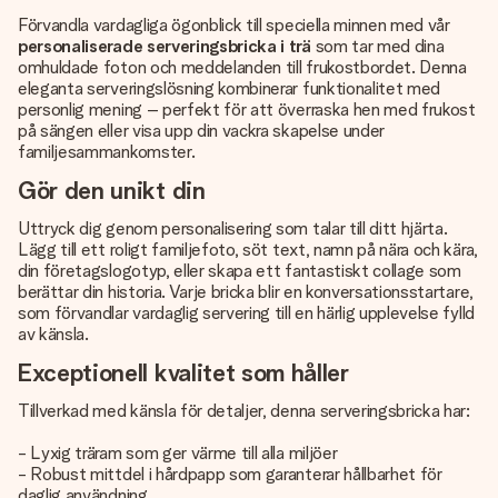
Förvandla vardagliga ögonblick till speciella minnen med vår
personaliserade serveringsbricka i trä
som tar med dina
omhuldade foton och meddelanden till frukostbordet. Denna
eleganta serveringslösning kombinerar funktionalitet med
personlig mening – perfekt för att överraska hen med frukost
på sängen eller visa upp din vackra skapelse under
familjesammankomster.
Gör den unikt din
Uttryck dig genom personalisering som talar till ditt hjärta.
Lägg till ett roligt familjefoto, söt text, namn på nära och kära,
din företagslogotyp, eller skapa ett fantastiskt collage som
berättar din historia. Varje bricka blir en konversationsstartare,
som förvandlar vardaglig servering till en härlig upplevelse fylld
av känsla.
Exceptionell kvalitet som håller
Tillverkad med känsla för detaljer, denna serveringsbricka har:
- Lyxig träram som ger värme till alla miljöer
- Robust mittdel i hårdpapp som garanterar hållbarhet för
daglig användning