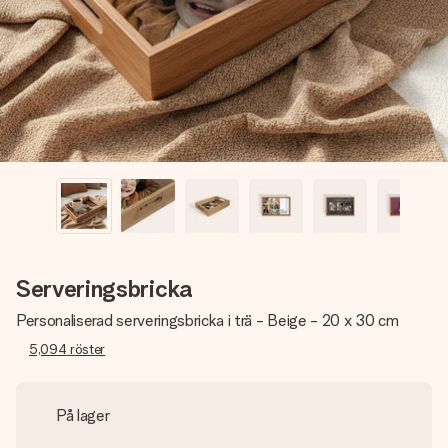
namn, ditt foto eller ett meddelande som verkligen berör
hennes hjärta. Inget krångel, bara med all kärlek för stunden.
Serveringsbricka
Personaliserad serveringsbricka i trä - Beige - 20 x 30 cm
5,094
röster
På lager