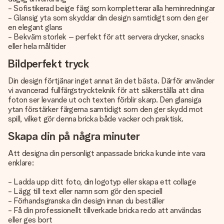
- Sofistikerad beige färg som kompletterar alla heminredningar
- Glansig yta som skyddar din design samtidigt som den ger
en elegant glans
- Bekväm storlek – perfekt för att servera drycker, snacks
eller hela måltider
Bildperfekt tryck
Din design förtjänar inget annat än det bästa. Därför använder
vi avancerad fullfärgstryckteknik för att säkerställa att dina
foton ser levande ut och texten förblir skarp. Den glansiga
ytan förstärker färgerna samtidigt som den ger skydd mot
spill, vilket gör denna bricka både vacker och praktisk.
Skapa din på några minuter
Att designa din personligt anpassade bricka kunde inte vara
enklare:
- Ladda upp ditt foto, din logotyp eller skapa ett collage
- Lägg till text eller namn som gör den speciell
- Förhandsgranska din design innan du beställer
- Få din professionellt tillverkade bricka redo att användas
eller ges bort