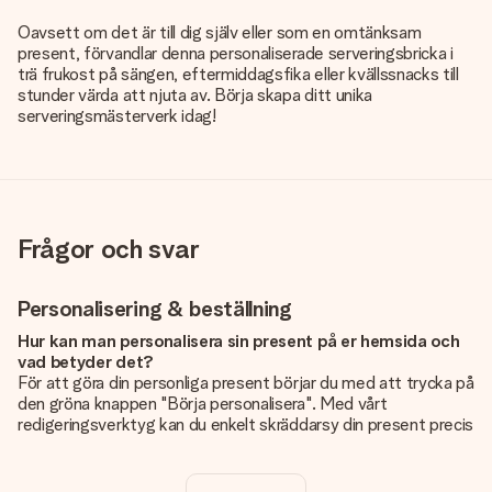
Oavsett om det är till dig själv eller som en omtänksam
present, förvandlar denna personaliserade serveringsbricka i
trä frukost på sängen, eftermiddagsfika eller kvällssnacks till
stunder värda att njuta av. Börja skapa ditt unika
serveringsmästerverk idag!
Frågor och svar
Personalisering & beställning
Hur kan man personalisera sin present på er hemsida och
vad betyder det?
För att göra din personliga present börjar du med att trycka på
den gröna knappen "Börja personalisera". Med vårt
redigeringsverktyg kan du enkelt skräddarsy din present precis
som du vill: lägg till en bild eller text, eller både och. Om du vill
kan du även välja en snygg design som gör din present alldeles
unik.