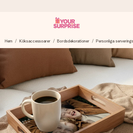
Beställ idag, skickas inom 1 arbetsdag
Hem
Köksaccessoarer
Bordsdekorationer
Personliga servering
Vi skapar din gåva med omsorg och skickar den blixtsnabbt
– så att du kan ge den i precis rätt tid, när det betyder som
mest.
4,6 (baserat på +15 000 recensioner)
Våra gåvor inspirerar. Kunder ger oss 4,6 på Google
Reviews.
Gratis hälsning
Skapa något unikt med bara några få steg – med hennes