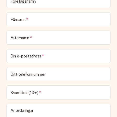
Företagsnamn
Skickas fakturan tillsammans med produkten?
Ingen faktura skickas med själva produkten. Din faktura
skickas alltid med e-postbekräftelsen och du hittar även dina
Förnamn
fakturor på ditt MySurprise-konto. Det innebär att gåvan kan
skickas direkt till mottagaren och bli en sann överraskning!
Efternamn
Din e-postadress
Ditt telefonnummer
Kvantitet (10+)
Anteckningar