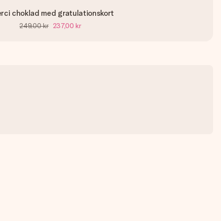
rci choklad med gratulationskort
249,00 kr
237,00 kr