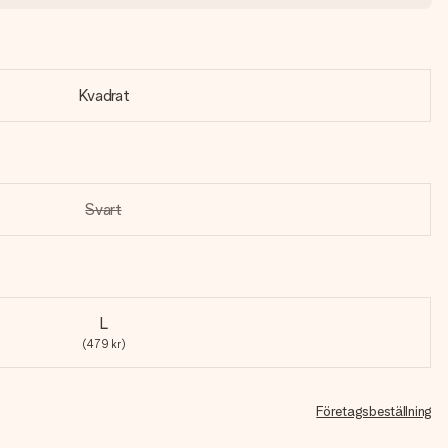
Kvadrat
Svart
L
(479 kr)
Företagsbeställning