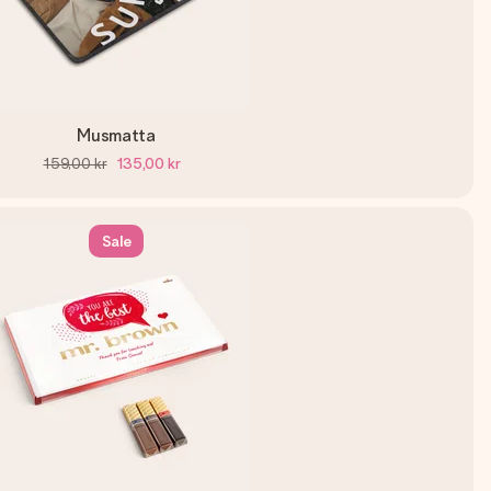
Musmatta
159,00 kr
135,00 kr
Sale