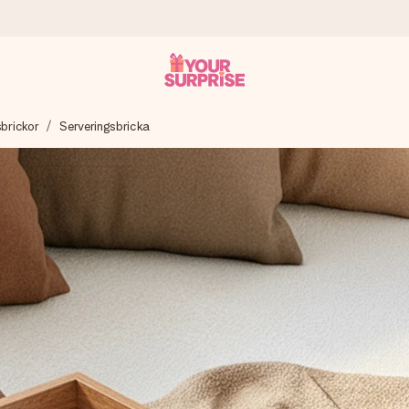
sbrickor
Serveringsbricka
 att du kan ge den i precis rätt tid, när det betyder som mest.
itt foto eller ett meddelande som verkligen berör hennes hjärta. In