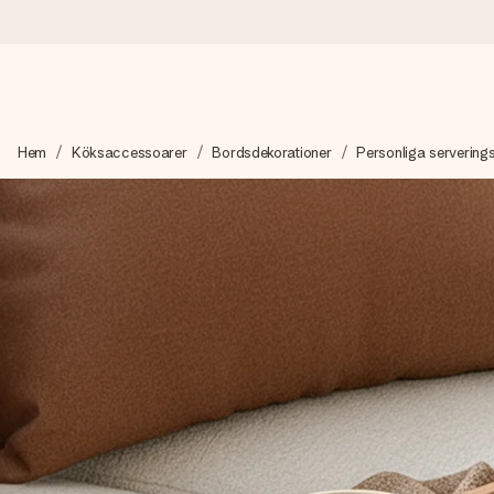
Beställ idag, skickas inom 1 arbetsdag
Hem
Köksaccessoarer
Bordsdekorationer
Personliga servering
Vi skapar din gåva med omsorg och skickar den blixtsnabbt – så
4,6 (baserat på +15 000 recensioner)
Våra gåvor inspirerar. Kunder ger oss 4,6 på Google Reviews.
Gratis hälsning
Skapa något unikt med bara några få steg – med hennes namn, d
stunden.