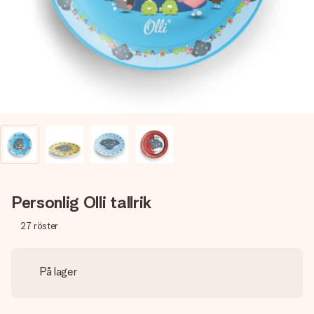
namn, ditt foto eller ett meddelande som verkligen berör
hennes hjärta. Inget krångel, bara med all kärlek för stunden.
Personlig Olli tallrik
27
röster
På lager