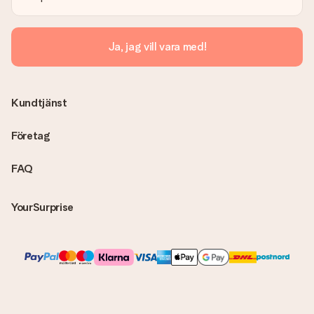
lösning.
Skickas fakturan tillsammans med produkten?
Ja, jag vill vara med!
Ingen faktura skickas med själva produkten. Din faktura
skickas alltid med e-postbekräftelsen och du hittar även dina
fakturor på ditt MySurprise-konto. Det innebär att gåvan kan
skickas direkt till mottagaren och bli en sann överraskning!
Kundtjänst
Företag
FAQ
YourSurprise