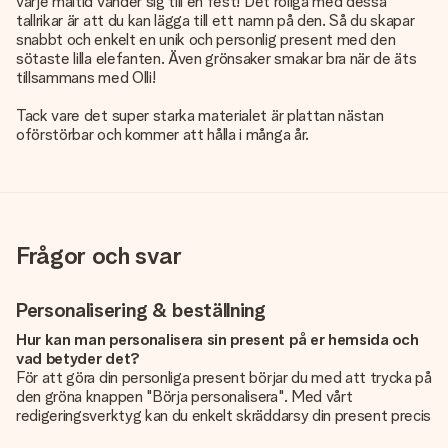
varje måltid vänder sig till en fest! Det roliga med dessa
tallrikar är att du kan lägga till ett namn på den. Så du skapar
snabbt och enkelt en unik och personlig present med den
sötaste lilla elefanten. Även grönsaker smakar bra när de äts
tillsammans med Olli!
Tack vare det super starka materialet är plattan nästan
oförstörbar och kommer att hålla i många år.
Frågor och svar
Personalisering & beställning
Hur kan man personalisera sin present på er hemsida och
vad betyder det?
För att göra din personliga present börjar du med att trycka på
den gröna knappen "Börja personalisera". Med vårt
redigeringsverktyg kan du enkelt skräddarsy din present precis
som du vill: lägg till en bild eller text, eller både och. Om du vill