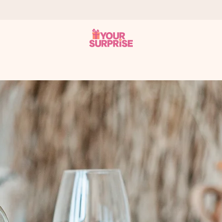
 att du kan ge den i precis rätt tid, när det betyder som mest.
itt foto eller ett meddelande som verkligen berör hennes hjärta. In