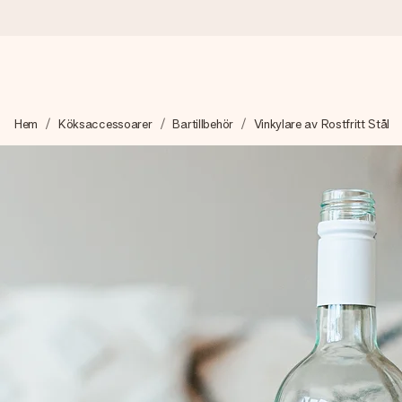
Beställ idag, skickas inom 1 arbetsdag
Hem
Köksaccessoarer
Bartillbehör
Vinkylare av Rostfritt Stål
Vi skapar din gåva med omsorg och skickar den blixtsnabbt – så
4,6 (baserat på +15 000 recensioner)
Våra gåvor inspirerar. Kunder ger oss 4,6 på Google Reviews.
Gratis hälsning
Skapa något unikt med bara några få steg – med hennes namn, d
stunden.