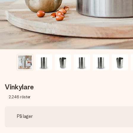
Vinkylare
2,246
röster
På lager