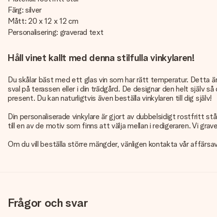
Färg: silver
Mått: 20 x 12 x 12 cm
Personalisering: graverad text
Håll vinet kallt med denna stilfulla vinkylaren!
Du skålar bäst med ett glas vin som har rätt temperatur. Detta är ga
sval på terassen eller i din trädgård. De designar den helt själv 
present. Du kan naturligtvis även beställa vinkylaren till dig själv!
Din personaliserade vinkylare är gjort av dubbelsidigt rostfritt stål
till en av de motiv som finns att välja mellan i redigeraren. Vi gra
Om du vill beställa större mängder, vänligen kontakta vår affärsav
Frågor och svar