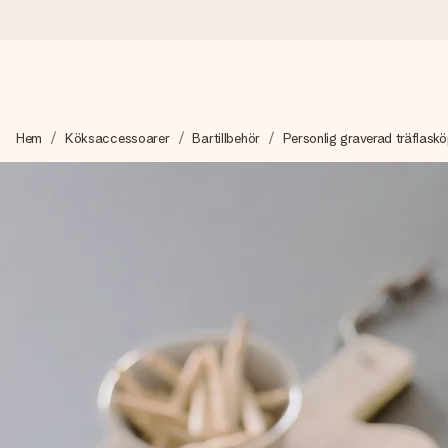
Beställ idag, skickas inom 1 arbetsdag
Hem
Köksaccessoarer
Bartillbehör
Personlig graverad träflask
Vi skapar din gåva med omsorg och skickar den blixtsnabbt – så
4,6 (baserat på +15 000 recensioner)
Våra gåvor inspirerar. Kunder ger oss 4,6 på Google Reviews.
Gratis hälsning
Skapa något unikt med bara några få steg – med hennes namn, d
stunden.