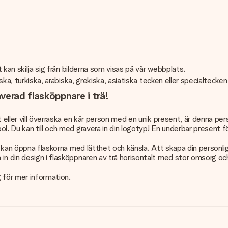
t kan skilja sig från bilderna som visas på vår webbplats.
ska, turkiska, arabiska, grekiska, asiatiska tecken eller specialtecken
verad flasköppnare i trä!
 eller vill överraska en kär person med en unik present, är denna per
 Du kan till och med gravera in din logotyp! En underbar present för må
du kan öppna flaskorna med lätthet och känsla. Att skapa din personli
in din design i flasköppnaren av trä horisontalt med stor omsorg och
g för mer information.