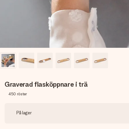
Graverad flasköppnare i trä
450
röster
På lager