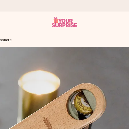
öppnare
 att du kan ge den i precis rätt tid, när det betyder som mest.
itt foto eller ett meddelande som verkligen berör hennes hjärta. In