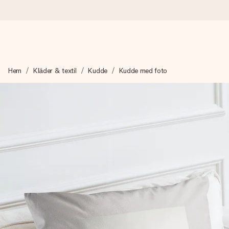
Beställ idag, skickas inom 1 arbetsdag
Hem
Kläder & textil
Kudde
Kudde med foto
Vi skapar din gåva med omsorg och skickar den blixtsnabbt – så
4,6 (baserat på +15 000 recensioner)
Våra gåvor inspirerar. Kunder ger oss 4,6 på Google Reviews.
Gratis hälsning
Skapa något unikt med bara några få steg – med hennes namn, d
stunden.