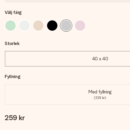
Välj färg
Storlek
40 x 40
Fyllning
Med fyllning
(329 kr)
259 kr