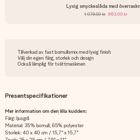
Lyxig smyckeslåda med överrask
1 079,00 kr
863,00 kr
Tillverkad av fast bomullsmix med lyxig finish
Välj din egen färg, storlek och design
Också lämplig för tvättmaskinen
Presentspecifikationer
Mer information om den lilla kudden:
Färg: ljusgrå
Material: 35% bomull, 65% polyester
Storlek: 40 x 40 cm / 15,7" x 15,7"
Tryck: 25 x 25 cm / 7,9" x 11"