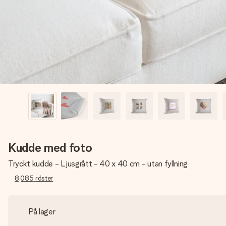
Kudde med foto
Tryckt kudde - Ljusgrått - 40 x 40 cm - utan fyllning
8,085
röster
På lager