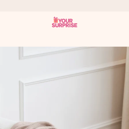
 att du kan ge den i precis rätt tid, när det betyder som mest.
itt foto eller ett meddelande som verkligen berör hennes hjärta. In