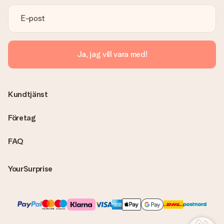
Vi beklagar att du inte är fullt nöjd med din present. Vänligen
kontakta vår kundtjänst, de hjälper dig gärna med att hitta en
lösning.
Skickas fakturan tillsammans med produkten?
Ja, jag vill vara med!
Ingen faktura skickas med själva produkten. Din faktura
skickas alltid med e-postbekräftelsen och du hittar även dina
fakturor på ditt MySurprise-konto. Det innebär att gåvan kan
skickas direkt till mottagaren och bli en sann överraskning!
Kundtjänst
Företag
FAQ
YourSurprise