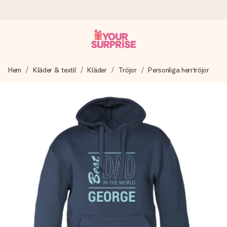
Beställ idag, skickas inom 1 arbetsdag
Hem
Kläder & textil
Kläder
Tröjor
Personliga herrtröjor
Vi skapar din gåva med omsorg och skickar den blixtsnabbt
– så att du kan ge den i precis rätt tid, när det betyder som
mest.
4,6 (baserat på +15 000 recensioner)
Våra gåvor inspirerar. Kunder ger oss 4,6 på Google
Reviews.
Gratis hälsning
Skapa något unikt med bara några få steg – med hennes