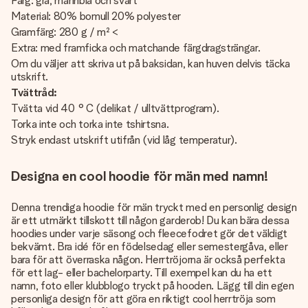
Färg: grå, marinblå och svart
Material: 80% bomull 20% polyester
Gramfärg: 280 g / m² <
Extra: med framficka och matchande färgdragsträngar.
Om du väljer att skriva ut på baksidan, kan huven delvis täcka
utskrift.
Tvättråd:
Tvätta vid 40 ° C (delikat / ulltvättprogram).
Torka inte och torka inte tshirtsna.
Stryk endast utskrift utifrån (vid låg temperatur).
Designa en cool hoodie för män med namn!
Denna trendiga hoodie för män tryckt med en personlig design
är ett utmärkt tillskott till någon garderob! Du kan bära dessa
hoodies under varje säsong och fleecefodret gör det väldigt
bekvämt. Bra idé för en födelsedag eller semestergåva, eller
bara för att överraska någon. Herrtröjorna är också perfekta
för ett lag- eller bachelorparty. Till exempel kan du ha ett
namn, foto eller klubblogo tryckt på hooden. Lägg till din egen
personliga design för att göra en riktigt cool herrtröja som