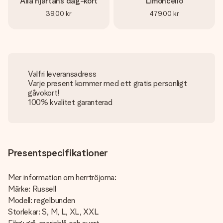
Alla hjärtans dag-kort
Limoncello
39,00 kr
479,00 kr
Valfri leveransadress
Varje present kommer med ett gratis personligt
gåvokort!
100% kvalitet garanterad
Presentspecifikationer
Mer information om herrtröjorna:
Märke: Russell
Modell: regelbunden
Storlekar: S, M, L, XL, XXL