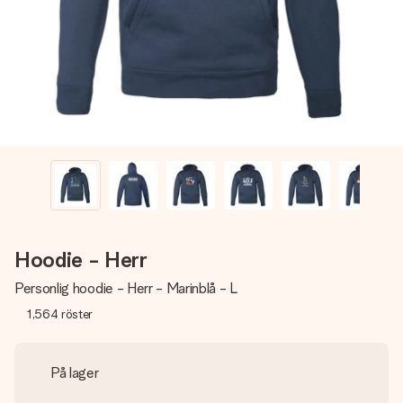
namn, ditt foto eller ett meddelande som verkligen berör
hennes hjärta. Inget krångel, bara med all kärlek för stunden.
Hoodie - Herr
Personlig hoodie - Herr - Marinblå - L
1,564
röster
På lager