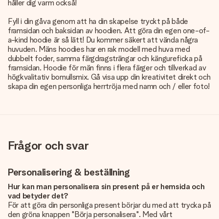
håller dig varm också!
Fyll i din gåva genom att ha din skapelse tryckt på både
framsidan och baksidan av hoodien. Att göra din egen one-of-
a-kind hoodie är så lätt! Du kommer säkert att vända några
huvuden. Mäns hoodies har en rak modell med huva med
dubbelt foder, samma färgdragsträngar och kängureficka på
framsidan. Hoodie för män finns i flera färger och tillverkad av
högkvalitativ bomullsmix. Gå visa upp din kreativitet direkt och
skapa din egen personliga herrtröja med namn och / eller foto!
Frågor och svar
Personalisering & beställning
Hur kan man personalisera sin present på er hemsida och
vad betyder det?
För att göra din personliga present börjar du med att trycka på
den gröna knappen "Börja personalisera". Med vårt