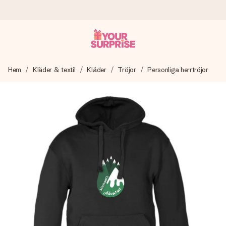
Beställ idag, skickas inom 1 arbetsdag
Hem
Kläder & textil
Kläder
Tröjor
Personliga herrtröjor
Vi skapar din gåva med omsorg och skickar den blixtsnabbt
– så att du kan ge den i precis rätt tid, när det betyder som
mest.
4,6 (baserat på +15 000 recensioner)
Våra gåvor inspirerar. Kunder ger oss 4,6 på Google
Reviews.
Gratis hälsning
Skapa något unikt med bara några få steg – med hennes