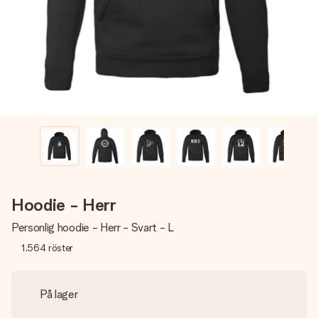
namn, ditt foto eller ett meddelande som verkligen berör
hennes hjärta. Inget krångel, bara med all kärlek för stunden.
Hoodie - Herr
Personlig hoodie - Herr - Svart - L
1,564
röster
På lager