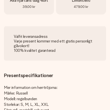
Alla hjärtans dag-kort
Limoncello
39,00 kr
479,00 kr
Valfri leveransadress
Varje present kommer med ett gratis personligt
gåvokort!
100% kvalitet garanterad
Presentspecifikationer
Mer information om herrtröjorna:
Märke: Russell
Modell: regelbunden
Storlekar: S, M, L, XL, XXL