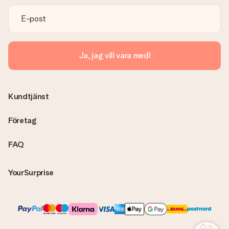
Vi beklagar att du inte är fullt nöjd med din present. Vänligen
kontakta vår kundtjänst, de hjälper dig gärna med att hitta en
lösning.
Skickas fakturan tillsammans med produkten?
Ja, jag vill vara med!
Ingen faktura skickas med själva produkten. Din faktura
skickas alltid med e-postbekräftelsen och du hittar även dina
fakturor på ditt MySurprise-konto. Det innebär att gåvan kan
skickas direkt till mottagaren och bli en sann överraskning!
Kundtjänst
Företag
FAQ
YourSurprise