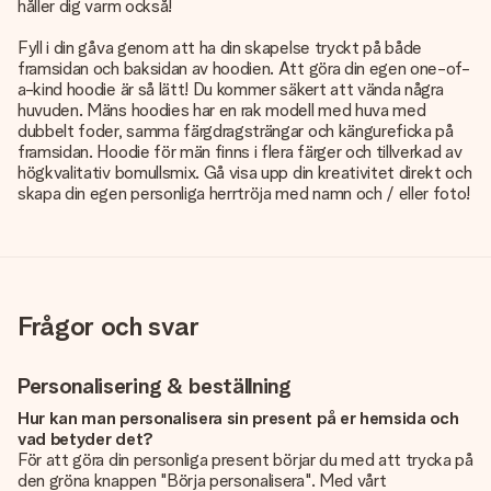
håller dig varm också!
Fyll i din gåva genom att ha din skapelse tryckt på både
framsidan och baksidan av hoodien. Att göra din egen one-of-
a-kind hoodie är så lätt! Du kommer säkert att vända några
huvuden. Mäns hoodies har en rak modell med huva med
dubbelt foder, samma färgdragsträngar och kängureficka på
framsidan. Hoodie för män finns i flera färger och tillverkad av
högkvalitativ bomullsmix. Gå visa upp din kreativitet direkt och
skapa din egen personliga herrtröja med namn och / eller foto!
Frågor och svar
Personalisering & beställning
Hur kan man personalisera sin present på er hemsida och
vad betyder det?
För att göra din personliga present börjar du med att trycka på
den gröna knappen "Börja personalisera". Med vårt