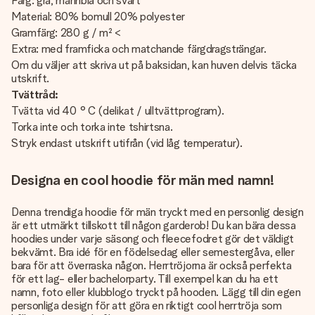
Färg: grå, marinblå och svart
Material: 80% bomull 20% polyester
Gramfärg: 280 g / m² <
Extra: med framficka och matchande färgdragsträngar.
Om du väljer att skriva ut på baksidan, kan huven delvis täcka
utskrift.
Tvättråd:
Tvätta vid 40 ° C (delikat / ulltvättprogram).
Torka inte och torka inte tshirtsna.
Stryk endast utskrift utifrån (vid låg temperatur).
Designa en cool hoodie för män med namn!
Denna trendiga hoodie för män tryckt med en personlig design
är ett utmärkt tillskott till någon garderob! Du kan bära dessa
hoodies under varje säsong och fleecefodret gör det väldigt
bekvämt. Bra idé för en födelsedag eller semestergåva, eller
bara för att överraska någon. Herrtröjorna är också perfekta
för ett lag- eller bachelorparty. Till exempel kan du ha ett
namn, foto eller klubblogo tryckt på hooden. Lägg till din egen
personliga design för att göra en riktigt cool herrtröja som