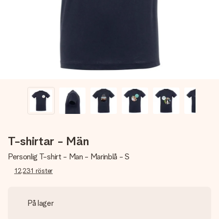
namn, ditt foto eller ett meddelande som verkligen berör
hennes hjärta. Inget krångel, bara med all kärlek för stunden.
T-shirtar - Män
Personlig T-shirt - Man - Marinblå - S
12,231
röster
På lager