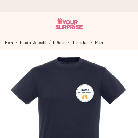
Beställ idag, skickas inom 1 arbetsdag
Hem
Kläder & textil
Kläder
T-shirtar
Män
Vi skapar din gåva med omsorg och skickar den blixtsnabbt
– så att du kan ge den i precis rätt tid, när det betyder som
mest.
4,6 (baserat på +15 000 recensioner)
Våra gåvor inspirerar. Kunder ger oss 4,6 på Google
Reviews.
Gratis hälsning
Skapa något unikt med bara några få steg – med hennes