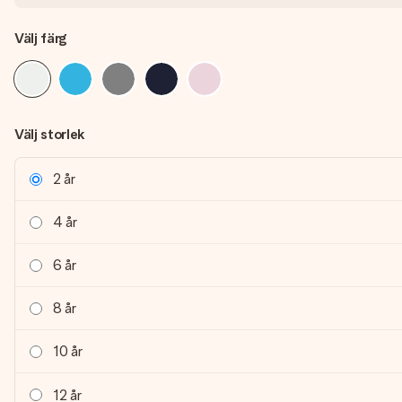
Välj färg
Välj storlek
2 år
4 år
6 år
8 år
10 år
12 år