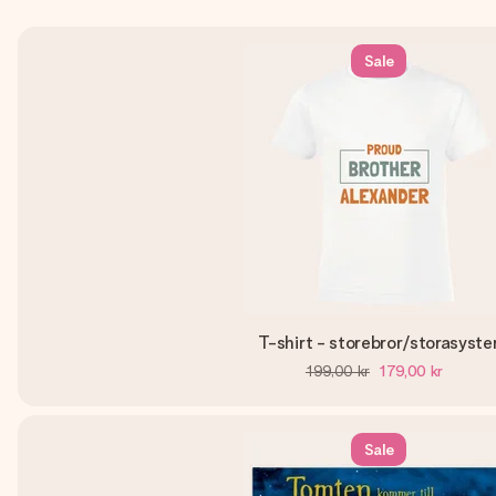
Sale
T-shirt - storebror/storasyste
199,00 kr
179,00 kr
Sale