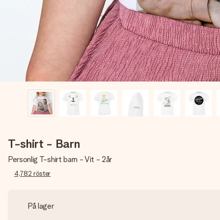
T-shirt - Barn
Personlig T-shirt barn - Vit - 2år
4,782
röster
På lager