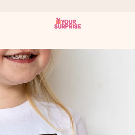
 att du kan ge den i precis rätt tid, när det betyder som mest.
itt foto eller ett meddelande som verkligen berör hennes hjärta. In