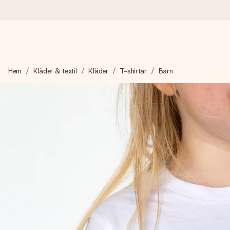
Beställ idag, skickas inom 1 arbetsdag
Hem
Kläder & textil
Kläder
T-shirtar
Barn
Vi skapar din gåva med omsorg och skickar den blixtsnabbt – så
4,6 (baserat på +15 000 recensioner)
Våra gåvor inspirerar. Kunder ger oss 4,6 på Google Reviews.
Gratis hälsning
Skapa något unikt med bara några få steg – med hennes namn, d
stunden.