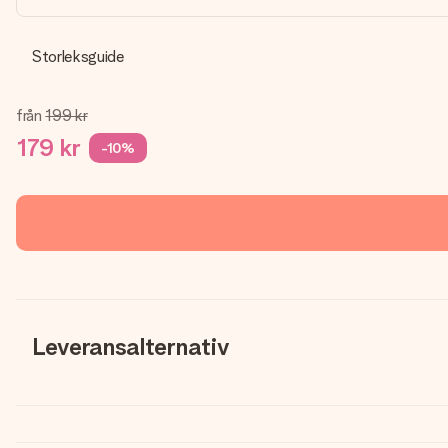
Storleksguide
från
199 kr
179 kr
-10%
Leveransalternativ