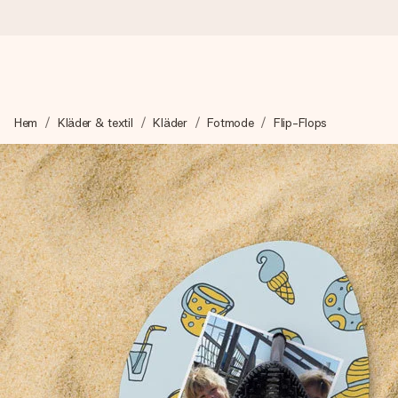
Beställ idag, skickas inom 1 arbetsdag
Hem
Kläder & textil
Kläder
Fotmode
Flip-Flops
Vi skapar din gåva med omsorg och skickar den blixtsnabbt – så
4,6 (baserat på +15 000 recensioner)
Våra gåvor inspirerar. Kunder ger oss 4,6 på Google Reviews.
Gratis hälsning
Skapa något unikt med bara några få steg – med hennes namn, d
stunden.