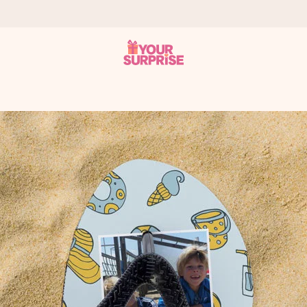
 att du kan ge den i precis rätt tid, när det betyder som mest.
itt foto eller ett meddelande som verkligen berör hennes hjärta. In