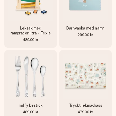
Leksak med
Barnväska med namn
rampracer i trä - Trixie
299,00 kr
489,00 kr
miffy bestick
Tryckt lekmadrass
489,00 kr
479,00 kr