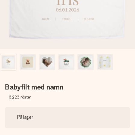
namn, ditt foto eller ett meddelande som verkligen berör
hennes hjärta. Inget krångel, bara med all kärlek för stunden.
Babyfilt med namn
6,223
röster
På lager