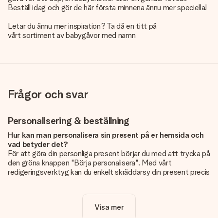
Beställ idag och gör de här första minnena ännu mer speciella!
Letar du ännu mer inspiration? Ta då en titt på
vårt sortiment av babygåvor med namn
Frågor och svar
Personalisering & beställning
Hur kan man personalisera sin present på er hemsida och
vad betyder det?
För att göra din personliga present börjar du med att trycka på
den gröna knappen "Börja personalisera". Med vårt
redigeringsverktyg kan du enkelt skräddarsy din present precis
som du vill: lägg till en bild eller text, eller både och. Om du vill
kan du även välja en snygg design som gör din present alldeles
unik.
Visa mer