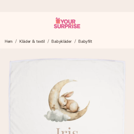
Beställ idag, skickas inom 1 arbetsdag
Hem
Kläder & textil
Babykläder
Babyfilt
Vi skapar din gåva med omsorg och skickar den blixtsnabbt
– så att du kan ge den i precis rätt tid, när det betyder som
mest.
4,6 (baserat på +15 000 recensioner)
Våra gåvor inspirerar. Kunder ger oss 4,6 på Google
Reviews.
Gratis hälsning
Skapa något unikt med bara några få steg – med hennes