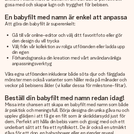
gosa med och skapar lugn och trygghet för bebisen.
En babyfilt med namn är enkel att anpassa
Att göra din babyfilt är superenkelt:
Gå till vår online-editor och välj ditt favoritfoto eller gör
den design du vill trycka
Välj från vår kollektion av roliga utföranden eller ladda upp
din egen
Förhandsgranska din kreation med vårt användarvänliga
anpassningsverktyg
Våra egna utföranden inkluderar både söta djur och färgglada
mönster men också varianter som håller reda på månader och
veckor på bebisens ålder (vi kallar dessa för milestone-filtar).
Beställ din babyfilt med namn redan idag!
Missa inte chansen att skapa en babyfilt med namn som både
är praktisk och meningsfull. Börja designa din unika gåva nu och
upplev glädjen i att få ge en filt som är skräddarsydd just för
dem. Perfekt att hålla din bebis varm och gosig med och ett
underbart sätt att fira ett nytillskott. De är också en utmärkt
gåva för ett dop, en babyshower eller en gender reveal.