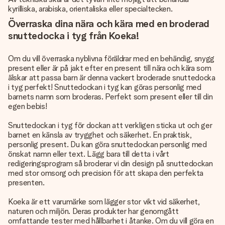
kyrilliska, arabiska, orientaliska eller specialtecken.
Överraska dina nära och kära med en broderad
snuttedocka i tyg från Koeka!
Om du vill överraska nyblivna föräldrar med en behändig, snygg
present eller är på jakt efter en present till nära och kära som
älskar att passa barn är denna vackert broderade snuttedocka
i tyg perfekt! Snuttedockan i tyg kan göras personlig med
barnets namn som broderas. Perfekt som present eller till din
egen bebis!
Snuttedockan i tyg för dockan att verkligen sticka ut och ger
barnet en känsla av trygghet och säkerhet. En praktisk,
personlig present. Du kan göra snuttedockan personlig med
önskat namn eller text. Lägg bara till detta i vårt
redigeringsprogram så broderar vi din design på snuttedockan
med stor omsorg och precision för att skapa den perfekta
presenten.
Koeka är ett varumärke som lägger stor vikt vid säkerhet,
naturen och miljön. Deras produkter har genomgått
omfattande tester med hållbarhet i åtanke. Om du vill göra en