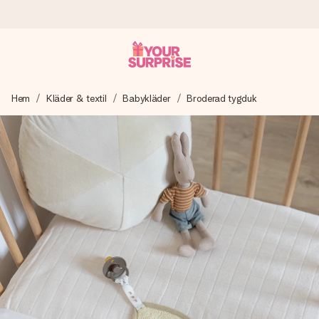
Beställ idag, skickas inom 1 arbetsdag
Hem
Kläder & textil
Babykläder
Broderad tygduk
Vi skapar din gåva med omsorg och skickar den blixtsnabbt
– så att du kan ge den i precis rätt tid, när det betyder som
mest.
4,6 (baserat på +15 000 recensioner)
Våra gåvor inspirerar. Kunder ger oss 4,6 på Google
Reviews.
Gratis hälsning
Skapa något unikt med bara några få steg – med hennes