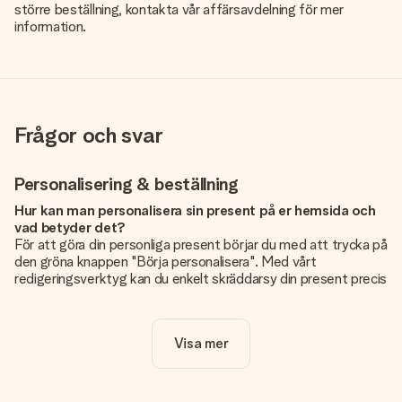
större beställning, kontakta vår affärsavdelning för mer
information.
Frågor och svar
Personalisering & beställning
Hur kan man personalisera sin present på er hemsida och
vad betyder det?
För att göra din personliga present börjar du med att trycka på
den gröna knappen "Börja personalisera". Med vårt
redigeringsverktyg kan du enkelt skräddarsy din present precis
som du vill: lägg till en bild eller text, eller både och. Om du vill
kan du även välja en snygg design som gör din present alldeles
unik.
Visa mer
Kostar det något extra att personalisera sin present?
Personaliseringen ingår alltid i priserna på vår webbsida. Bra
och tydligt!