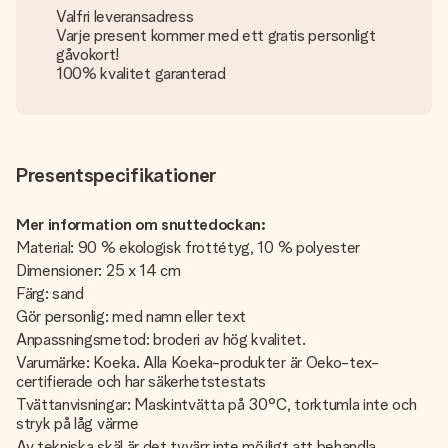
Valfri leveransadress
Varje present kommer med ett gratis personligt
gåvokort!
100% kvalitet garanterad
Presentspecifikationer
Mer information om snuttedockan:
Material: 90 % ekologisk frottétyg, 10 % polyester
Dimensioner: 25 x 14 cm
Färg: sand
Gör personlig: med namn eller text
Anpassningsmetod: broderi av hög kvalitet.
Varumärke: Koeka. Alla Koeka-produkter är Oeko-tex-
certifierade och har säkerhetstestats
Tvättanvisningar: Maskintvätta på 30°C, torktumla inte och
stryk på låg värme
Av tekniska skäl är det tyvärr inte möjligt att behandla