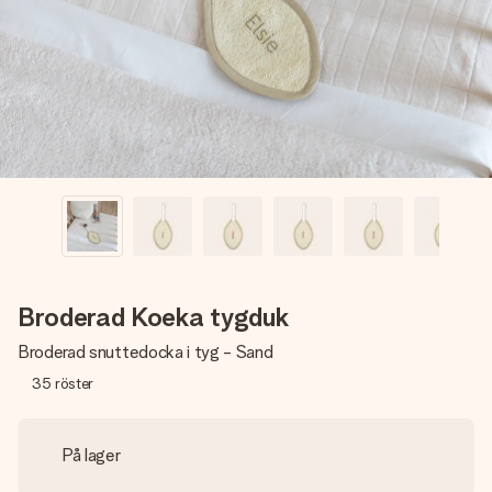
namn, ditt foto eller ett meddelande som verkligen berör
hennes hjärta. Inget krångel, bara med all kärlek för stunden.
Broderad Koeka tygduk
Broderad snuttedocka i tyg - Sand
35
röster
På lager