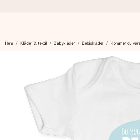
Beställ idag, skickas inom 1 arbetsdag
Hem
Kläder & textil
Babykläder
Bebiskläder
Kommer du vara
Vi skapar din gåva med omsorg och skickar den blixtsnabbt – så
4,6 (baserat på +15 000 recensioner)
Våra gåvor inspirerar. Kunder ger oss 4,6 på Google Reviews.
Gratis hälsning
Skapa något unikt med bara några få steg – med hennes namn, d
stunden.