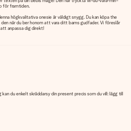
ser texten på din bebis mage! Den här tryckta vil-du-vara-min-
 för framtiden.
nna högkvalitativa onesie är väldigt snygg. Du kan köpa the
en när du ber honom att vara ditt barns gudfader. Vi föreslår
att anpassa dig direkt!
an du enkelt skräddarsy din present precis som du vill: lägg till