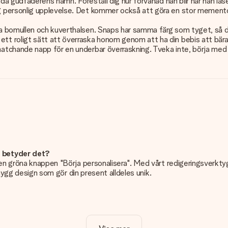
ida gudfaderens namn. Föreställ dig hur förvånad han blir när han lä
 personlig upplevelse. Det kommer också att göra en stor memento
 bomullen och kuverthalsen. Snaps har samma färg som tyget, så de
 roligt sätt att överraska honom genom att ha din bebis att bära d
tchande napp för en underbar överraskning. Tveka inte, börja med 
d betyder det?
n gröna knappen "Börja personalisera". Med vårt redigeringsverktyg k
snygg design som gör din present alldeles unik.
dligt!