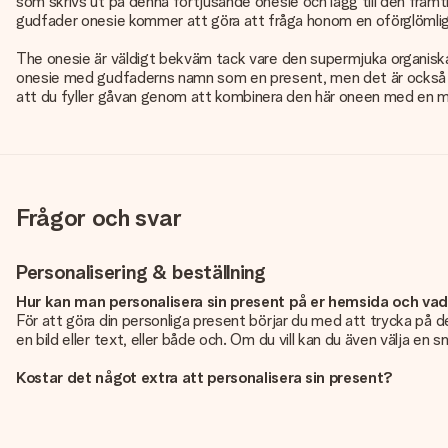
som skrivs ut på denna förtjusande onesie och lägg till den framt
gudfader onesie kommer att göra att fråga honom en oförglömlig
The onesie är väldigt bekväm tack vare den supermjuka organiska
onesie med gudfaderns namn som en present, men det är också ett
att du fyller gåvan genom att kombinera den här oneen med en ma
Frågor och svar
Personalisering & beställning
Hur kan man personalisera sin present på er hemsida och va
För att göra din personliga present börjar du med att trycka på de
en bild eller text, eller både och. Om du vill kan du även välja en 
Kostar det något extra att personalisera sin present?
Personaliseringen ingår alltid i priserna på vår webbsida. Bra och ty
Hur vet jag att min bild har tillräckligt hög kvalitet?