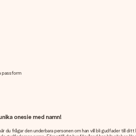
kta passform
 unika onesie med namn!
k när du frågar den underbara personen om han vill bli gudfader till di