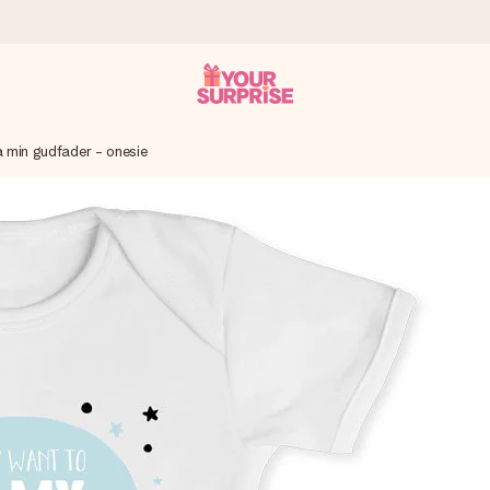
 min gudfader - onesie
 att du kan ge den i precis rätt tid, när det betyder som mest.
itt foto eller ett meddelande som verkligen berör hennes hjärta. In