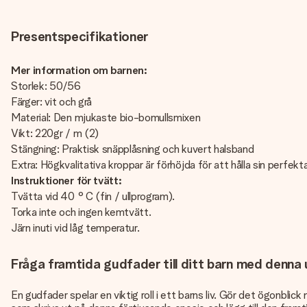
Presentspecifikationer
Mer information om barnen:
Storlek: 50/56
Färger: vit och grå
Material: Den mjukaste bio-bomullsmixen
Vikt: 220gr / m (2)
Stängning: Praktisk snäpplåsning och kuvert halsband
Extra: Högkvalitativa kroppar är förhöjda för att hålla sin perfe
Instruktioner för tvätt:
Tvätta vid 40 ° C (fin / ullprogram).
Torka inte och ingen kemtvätt.
Järn inuti vid låg temperatur.
Fråga framtida gudfader till ditt barn med denna
En gudfader spelar en viktig roll i ett barns liv. Gör det ögonblic