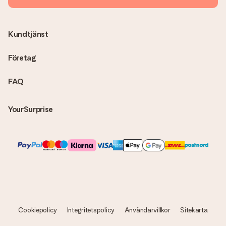
skickas alltid med e-postbekräftelsen och du hittar även dina
fakturor på ditt MySurprise-konto. Det innebär att gåvan kan
skickas direkt till mottagaren och bli en sann överraskning!
Kundtjänst
Företag
FAQ
YourSurprise
Cookiepolicy
Integritetspolicy
Användarvillkor
Sitekarta