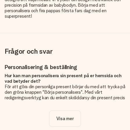
precision på framsidan av babybodyn. Börja med att
personalisera och fira pappas första fars dag med en
superpresent!
Frågor och svar
Personalisering & beställning
Hur kan man personalisera sin present på er hemsida och
vad betyder det?
För att göra din personliga present börjar du med att trycka på
den gröna knappen "Börja personalisera". Med vårt
redigeringsverktyg kan du enkelt skräddarsy din present precis
som du vill: lägg till en bild eller text, eller både och. Om du vill
kan du även välja en snygg design som gör din present alldeles
unik.
Visa mer
Kostar det något extra att personalisera sin present?