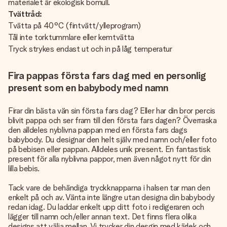
materialet är ekologisk bomull.
Tvättråd:
Tvätta på 40°C (fintvätt/ylleprogram)
Tål inte torktummlare eller kemtvätta
Tryck strykes endast ut och in på låg temperatur
Fira pappas första fars dag med en personlig
present som en babybody med namn
Firar din bästa vän sin första fars dag? Eller har din bror percis
blivit pappa och ser fram till den första fars dagen? Överraska
den alldeles nyblivna pappan med en första fars dags
babybody. Du designar den helt själv med namn och/eller foto
på bebisen eller pappan. Alldeles unik present. En fantastisk
present för alla nyblivna pappor, men även något nytt för din
lilla bebis.
Tack vare de behändiga tryckknapparna i halsen tar man den
enkelt på och av. Vänta inte längre utan designa din babybody
redan idag. Du laddar enkelt upp ditt foto i redigeraren och
lägger till namn och/eller annan text. Det finns flera olika
designs att välja mellan. Vi trycker din desgin med kärlek och