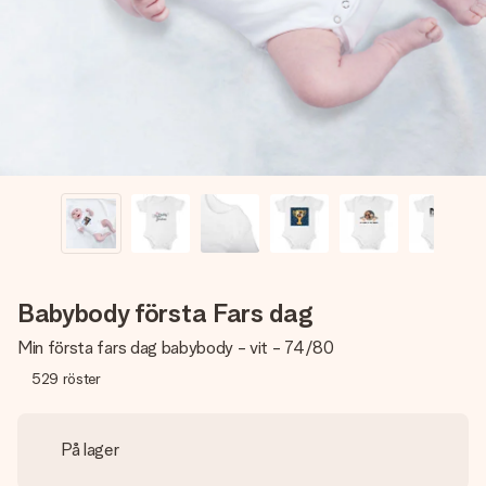
namn, ditt foto eller ett meddelande som verkligen berör
hennes hjärta. Inget krångel, bara med all kärlek för stunden.
Babybody första Fars dag
Min första fars dag babybody - vit - 74/80
529
röster
På lager