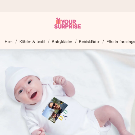
Beställ idag, skickas inom 1 arbetsdag
Hem
Kläder & textil
Babykläder
Bebiskläder
Första farsdag
Vi skapar din gåva med omsorg och skickar den blixtsnabbt
– så att du kan ge den i precis rätt tid, när det betyder som
mest.
4,6 (baserat på +15 000 recensioner)
Våra gåvor inspirerar. Kunder ger oss 4,6 på Google
Reviews.
Gratis hälsning
Skapa något unikt med bara några få steg – med hennes