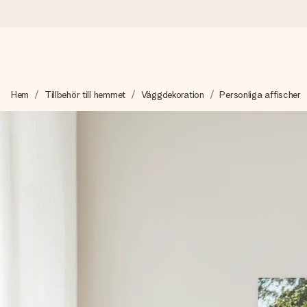
Beställ idag, skickas inom 1 arbetsdag
Hem
Tillbehör till hemmet
Väggdekoration
Personliga affischer
Vi skapar din gåva med omsorg och skickar den blixtsnabbt – så
4,6 (baserat på +15 000 recensioner)
Våra gåvor inspirerar. Kunder ger oss 4,6 på Google Reviews.
Gratis hälsning
Skapa något unikt med bara några få steg – med hennes namn, d
stunden.