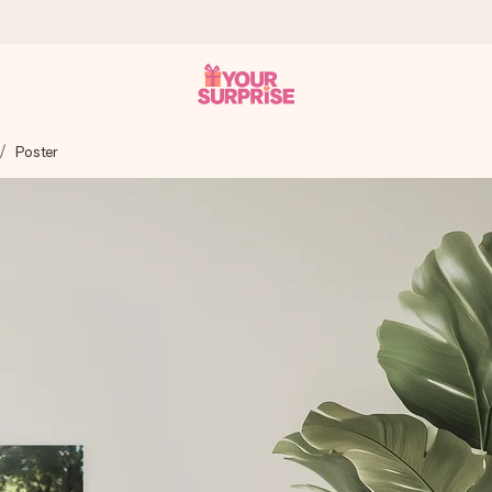
Poster
 att du kan ge den i precis rätt tid, när det betyder som mest.
itt foto eller ett meddelande som verkligen berör hennes hjärta. In