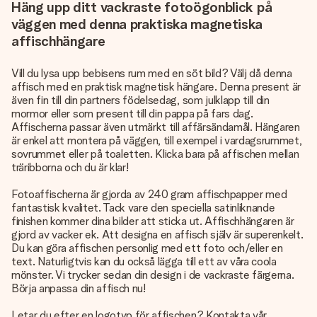
Häng upp ditt vackraste fotoögonblick på
väggen med denna praktiska magnetiska
affischhängare
Vill du lysa upp bebisens rum med en söt bild? Välj då denna
affisch med en praktisk magnetisk hängare. Denna present är
även fin till din partners födelsedag, som julklapp till din
mormor eller som present till din pappa på fars dag.
Affischerna passar även utmärkt till affärsändamål. Hängaren
är enkel att montera på väggen, till exempel i vardagsrummet,
sovrummet eller på toaletten. Klicka bara på affischen mellan
träribborna och du är klar!
Fotoaffischerna är gjorda av 240 gram affischpapper med
fantastisk kvalitet. Tack vare den speciella satinliknande
finishen kommer dina bilder att sticka ut. Affischhängaren är
gjord av vacker ek. Att designa en affisch själv är superenkelt.
Du kan göra affischen personlig med ett foto och/eller en
text. Naturligtvis kan du också lägga till ett av våra coola
mönster. Vi trycker sedan din design i de vackraste färgerna.
Börja anpassa din affisch nu!
Letar du efter en logotyp för affischen? Kontakta vår