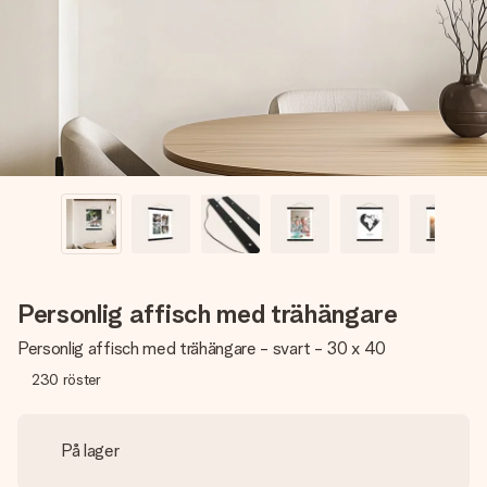
namn, ditt foto eller ett meddelande som verkligen berör
hennes hjärta. Inget krångel, bara med all kärlek för stunden.
Personlig affisch med trähängare
Personlig affisch med trähängare - svart - 30 x 40
230
röster
På lager