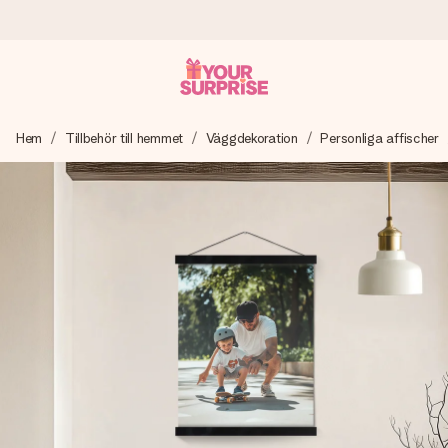
Beställ idag, skickas inom 1 arbetsdag
Hem
Tillbehör till hemmet
Väggdekoration
Personliga affischer
Vi skapar din gåva med omsorg och skickar den blixtsnabbt
– så att du kan ge den i precis rätt tid, när det betyder som
mest.
4,6 (baserat på +15 000 recensioner)
Våra gåvor inspirerar. Kunder ger oss 4,6 på Google
Reviews.
Gratis hälsning
Skapa något unikt med bara några få steg – med hennes