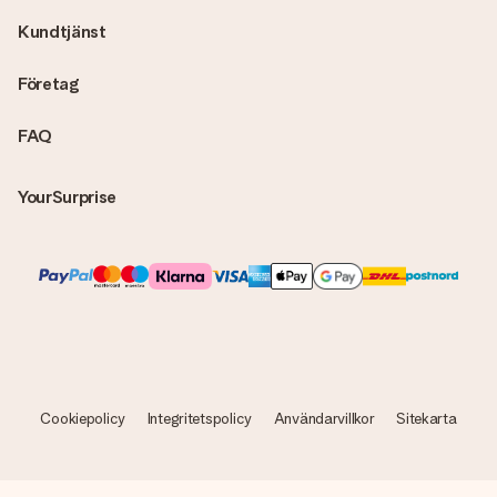
skickas direkt till mottagaren och bli en sann överraskning!
Kundtjänst
Företag
FAQ
YourSurprise
Cookiepolicy
Integritetspolicy
Användarvillkor
Sitekarta