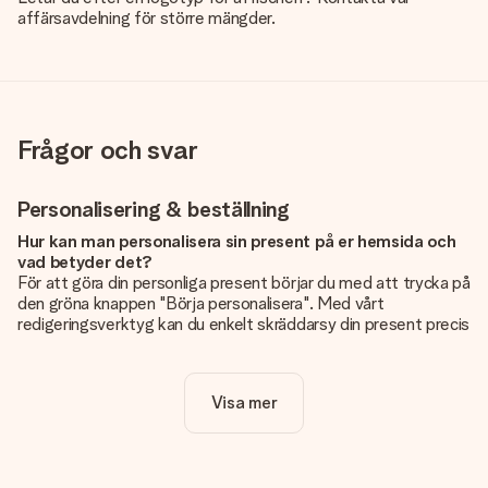
affärsavdelning för större mängder.
Frågor och svar
Personalisering & beställning
Hur kan man personalisera sin present på er hemsida och
vad betyder det?
För att göra din personliga present börjar du med att trycka på
den gröna knappen "Börja personalisera". Med vårt
redigeringsverktyg kan du enkelt skräddarsy din present precis
som du vill: lägg till en bild eller text, eller både och. Om du vill
kan du även välja en snygg design som gör din present alldeles
unik.
Visa mer
Kostar det något extra att personalisera sin present?
Personaliseringen ingår alltid i priserna på vår webbsida. Bra
och tydligt!