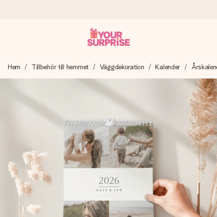
Beställ idag, skickas inom 1 arbetsdag
Hem
Tillbehör till hemmet
Väggdekoration
Kalender
Årskalen
Vi skapar din gåva med omsorg och skickar den blixtsnabbt
– så att du kan ge den i precis rätt tid, när det betyder som
mest.
4,6 (baserat på +15 000 recensioner)
Våra gåvor inspirerar. Kunder ger oss 4,6 på Google
Reviews.
Gratis hälsning
Skapa något unikt med bara några få steg – med hennes