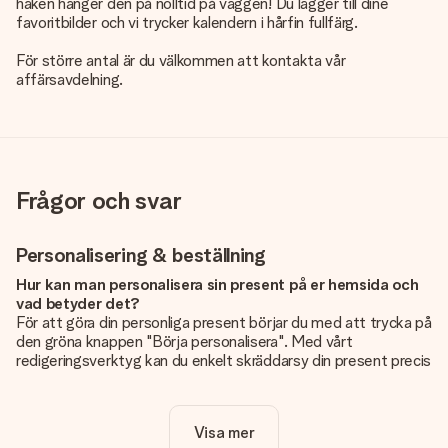
haken hänger den på nolltid på väggen! Du lägger till dine
favoritbilder och vi trycker kalendern i hårfin fullfärg.
För större antal är du välkommen att kontakta vår
affärsavdelning.
Frågor och svar
Personalisering & beställning
Hur kan man personalisera sin present på er hemsida och
vad betyder det?
För att göra din personliga present börjar du med att trycka på
den gröna knappen "Börja personalisera". Med vårt
redigeringsverktyg kan du enkelt skräddarsy din present precis
som du vill: lägg till en bild eller text, eller både och. Om du vill
kan du även välja en snygg design som gör din present alldeles
unik.
Visa mer