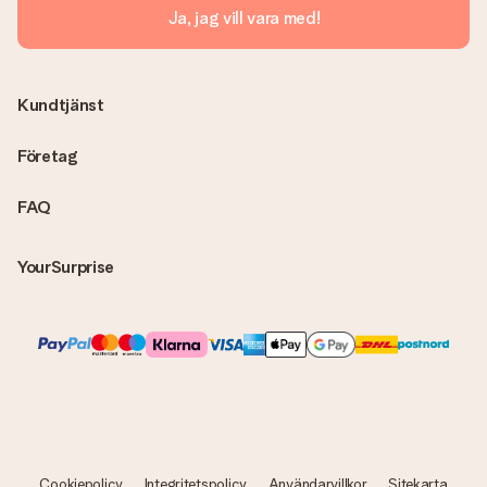
Ja, jag vill vara med!
Kundtjänst
Företag
FAQ
YourSurprise
Cookiepolicy
Integritetspolicy
Användarvillkor
Sitekarta