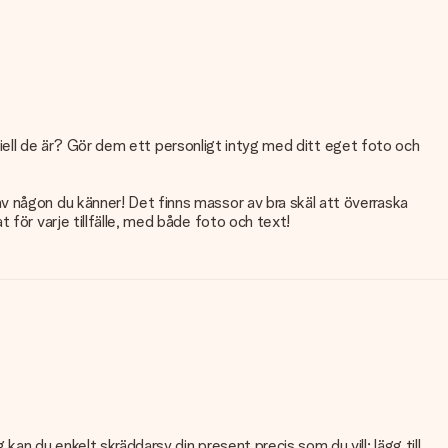
peciell de är? Gör dem ett personligt intyg med ditt eget foto och
v någon du känner! Det finns massor av bra skäl att överraska
 för varje tillfälle, med både foto och text!
an du enkelt skräddarsy din present precis som du vill: lägg till