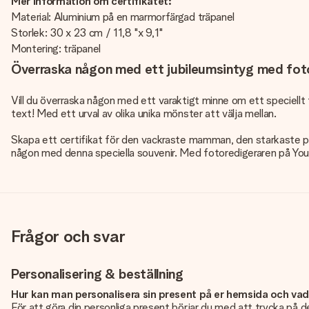
Mer information om certifikatet:
Material: Aluminium på en marmorfärgad träpanel
Storlek: 30 x 23 cm / 11,8 "x 9,1"
Montering: träpanel
Överraska någon med ett jubileumsintyg med fot
Vill du överraska någon med ett varaktigt minne om ett speciellt ti
text! Med ett urval av olika unika mönster att välja mellan.
Skapa ett certifikat för den vackraste mamman, den starkaste pap
någon med denna speciella souvenir. Med fotoredigeraren på YourSu
Frågor och svar
Personalisering & beställning
Hur kan man personalisera sin present på er hemsida och va
För att göra din personliga present börjar du med att trycka på de