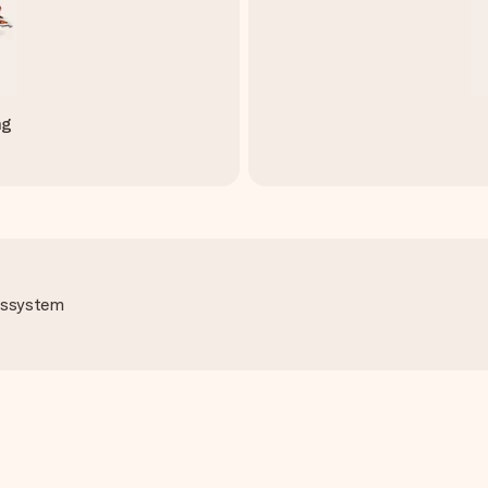
ng
ngssystem