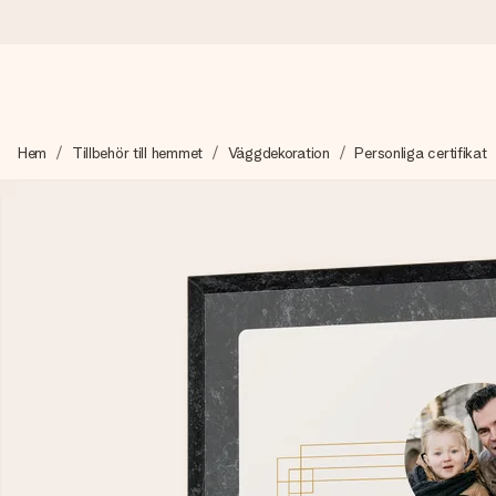
Beställ idag, skickas inom 1 arbetsdag
Hem
Tillbehör till hemmet
Väggdekoration
Personliga certifikat
Vi skapar din gåva med omsorg och skickar den blixtsnabbt – så
4,6 (baserat på +15 000 recensioner)
Våra gåvor inspirerar. Kunder ger oss 4,6 på Google Reviews.
Gratis hälsning
Skapa något unikt med bara några få steg – med hennes namn, d
stunden.