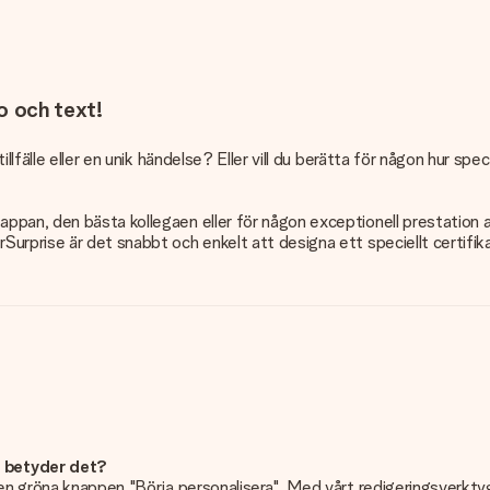
o och text!
llfälle eller en unik händelse? Eller vill du berätta för någon hur s
pan, den bästa kollegaen eller för någon exceptionell prestation a
rprise är det snabbt och enkelt att designa ett speciellt certifikat
d betyder det?
n gröna knappen "Börja personalisera". Med vårt redigeringsverktyg k