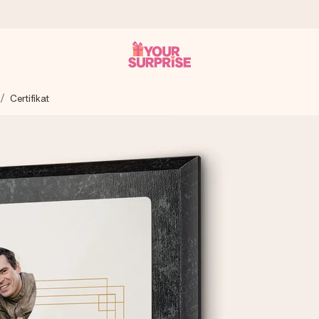
Certifikat
 att du kan ge den i precis rätt tid, när det betyder som mest.
itt foto eller ett meddelande som verkligen berör hennes hjärta. In