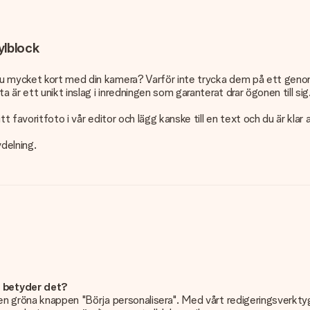
ylblock
u mycket kort med din kamera? Varför inte trycka dem på ett genomsk
 är ett unikt inslag i inredningen som garanterat drar ögonen till sig
t favoritfoto i vår editor och lägg kanske till en text och du är kla
delning.
d betyder det?
n gröna knappen "Börja personalisera". Med vårt redigeringsverktyg k