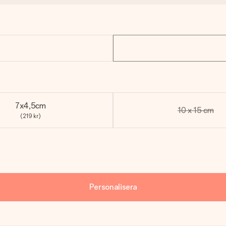
7x4,5cm
10 x 15 cm
(219 kr)
Personalisera