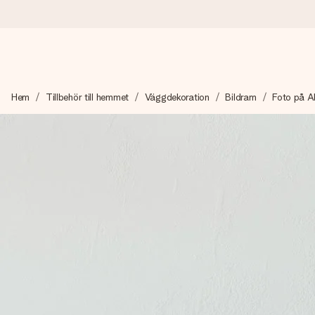
Beställ idag, skickas inom 1 arbetsdag
Hem
Tillbehör till hemmet
Väggdekoration
Bildram
Foto på A
Vi skapar din gåva med omsorg och skickar den blixtsnabbt – så
4,6 (baserat på +15 000 recensioner)
Våra gåvor inspirerar. Kunder ger oss 4,6 på Google Reviews.
Gratis hälsning
Skapa något unikt med bara några få steg – med hennes namn, d
stunden.