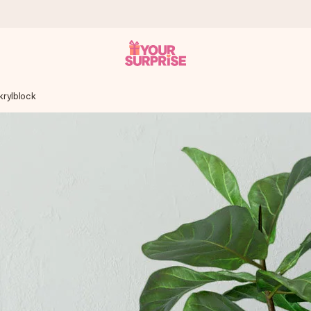
krylblock
 att du kan ge den i precis rätt tid, när det betyder som mest.
itt foto eller ett meddelande som verkligen berör hennes hjärta. In