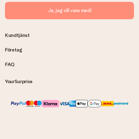
Skickas fakturan tillsammans med produkten?
Ja, jag vill vara med!
Ingen faktura skickas med själva produkten. Din faktura
skickas alltid med e-postbekräftelsen och du hittar även dina
fakturor på ditt MySurprise-konto. Det innebär att gåvan kan
skickas direkt till mottagaren och bli en sann överraskning!
Kundtjänst
Företag
FAQ
YourSurprise