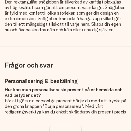
Den rektangulära snögloben är tillverkad av kraftigt plexiglas
av hög kvalitet som gör att din present varar länge. Snögloben
är fylld med konfetti i olika storlekar, som ger din design en
extra dimension. Snögloben kan också hängas upp vilket gör
den till ett mångsidigt tillskott till varje hem. Skapa din egen
nu och överraska dina nära och kära eller unna dig själv en!
Frågor och svar
Personalisering & beställning
Hur kan man personalisera sin present på er hemsida och
vad betyder det?
För att göra din personliga present börjar du med att trycka på
den gröna knappen "Börja personalisera". Med vårt
redigeringsverktyg kan du enkelt skräddarsy din present precis
som du vill: lägg till en bild eller text, eller både och. Om du vill
kan du även välja en snygg design som gör din present alldeles
unik.