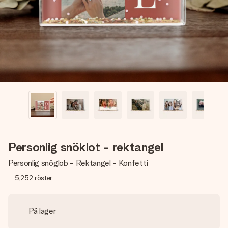
namn, ditt foto eller ett meddelande som verkligen berör
hennes hjärta. Inget krångel, bara med all kärlek för stunden.
Personlig snöklot - rektangel
Personlig snöglob - Rektangel - Konfetti
5,252
röster
På lager