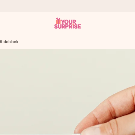
öfotoblock
 att du kan ge den i precis rätt tid, när det betyder som mest.
itt foto eller ett meddelande som verkligen berör hennes hjärta. In