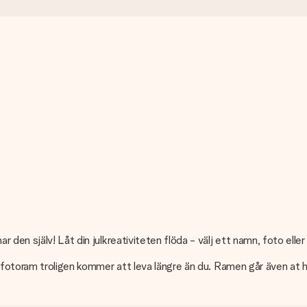
den själv! Låt din julkreativiteten flöda - välj ett namn, foto eller
n fotoram troligen kommer att leva längre än du. Ramen går även at