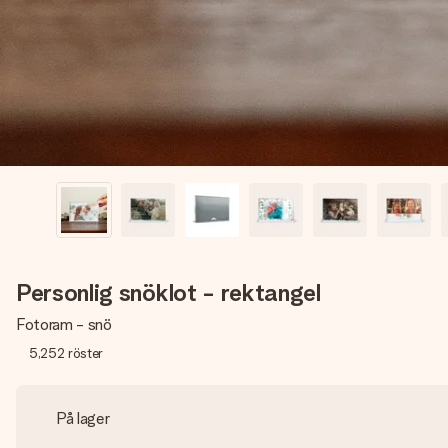
Personlig snöklot - rektangel
Fotoram - snö
5,252
röster
På lager