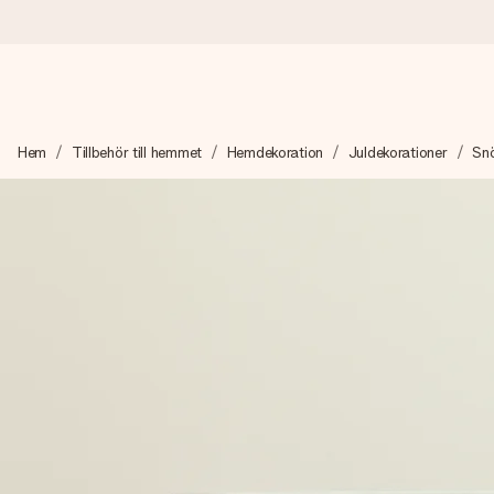
Beställ idag, skickas inom 1 arbetsdag
Hem
Tillbehör till hemmet
Hemdekoration
Juldekorationer
Sn
Vi skapar din gåva med omsorg och skickar den blixtsnabbt – så
4,6 (baserat på +15 000 recensioner)
Våra gåvor inspirerar. Kunder ger oss 4,6 på Google Reviews.
Gratis hälsning
Skapa något unikt med bara några få steg – med hennes namn, d
stunden.