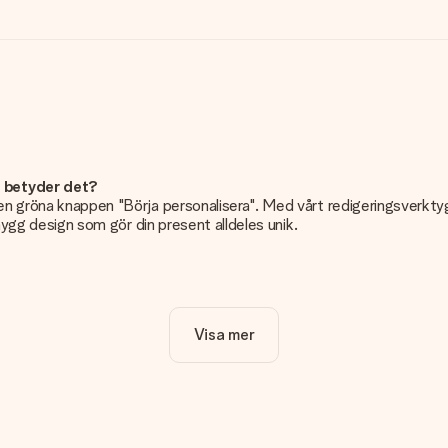
d betyder det?
n gröna knappen "Börja personalisera". Med vårt redigeringsverktyg k
snygg design som gör din present alldeles unik.
dligt!
Visa mer
et viktigt att använda foton av hög kvalitet. Om du är osäker på kvali
e kan då kontrollera kvaliteten åt dig!
t eller har du en bild i ett annat format som du vill använda? Vänlig