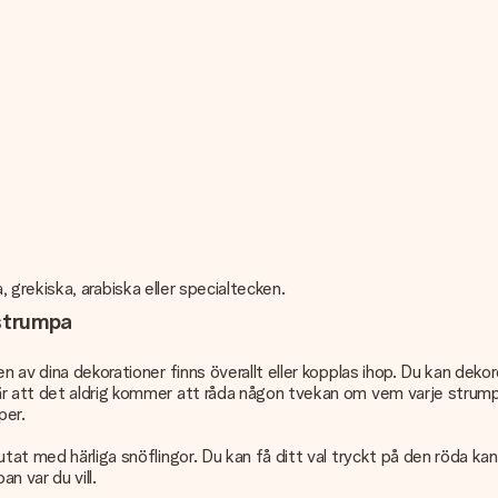
ka, grekiska, arabiska eller specialtecken.
lstrumpa
n av dina dekorationer finns överallt eller kopplas ihop. Du kan dek
 är att det aldrig kommer att råda någon tvekan om vem varje strum
per.
at med härliga snöflingor. Du kan få ditt val tryckt på den röda kante
n var du vill.