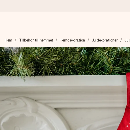
Beställ idag, skickas inom 1 arbetsdag
Hem
Tillbehör till hemmet
Hemdekoration
Juldekorationer
Jul
Vi skapar din gåva med omsorg och skickar den blixtsnabbt – så
4,6 (baserat på +15 000 recensioner)
Våra gåvor inspirerar. Kunder ger oss 4,6 på Google Reviews.
Gratis hälsning
Skapa något unikt med bara några få steg – med hennes namn, d
stunden.