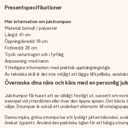
Presentspecifikationer
Mer information om julstrumpan:
Material: bomull / polyester
Längd: 41 cm
Öppningsbredd: 18 cm
Fotbredd: 28 cm
Tryck: naturtroget och i fyrfärg
Anpassning: med namn
Ytterligare information: med praktisk upphängningsögla
Av tekniska skäl är det inte möjligt att lägga till kyrilliska, asiatis
Överraska dina nära och kära med en personlig ju
Julstrumpor får huset att se väldigt festligt ut, oavsett om reste
exempel vid ytterdörren eller över den öppna spisen. Det bästa
väljer. Strumpan är också ett underbart alternativ till omslagspap
Denna mjuka, gröna strumpa har ett lyckligt jultomtsbroderi, avslut
önskat typsnitt. Använd den praktiska öglan för att hänga strumpa