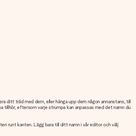
orera ditt träd med dem, eller hänga upp dem någon annanstans, till
pa tillhör, eftersom varje strumpa kan anpassas med det namn du
n runt kanten. Lägg bara till ditt namn i vår editor och välj