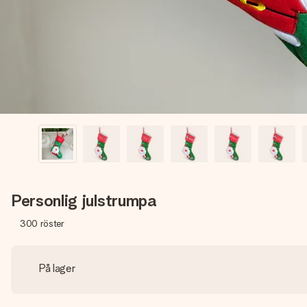
Personlig julstrumpa
300
röster
På lager