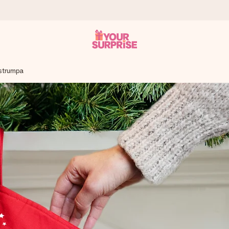
strumpa
 att du kan ge den i precis rätt tid, när det betyder som mest.
itt foto eller ett meddelande som verkligen berör hennes hjärta. In