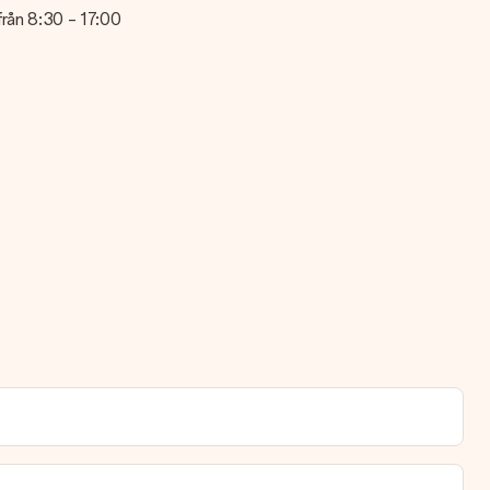
 från 8:30 - 17:00
änst, de hjälper dig gärna!
lande på detta kort, så att mottagaren vet exakt vem hen ska tacka
lltid är redo att ges bort eller att det kan skickas till mottagaren
äntade leveransdatumet.
ta vilket alternativ som gäller för din present? Vänligen kontakta