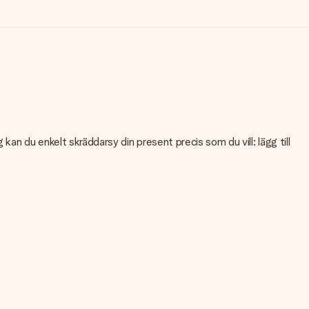
an du enkelt skräddarsy din present precis som du vill: lägg till
teten på din bild kan du kontakta vår kundtjänst och bifoga ditt
en kontakta vår kundtjänst. De hjälper dig gärna att göra den