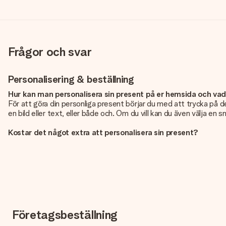
Frågor och svar
Personalisering & beställning
Hur kan man personalisera sin present på er hemsida och va
För att göra din personliga present börjar du med att trycka på de
en bild eller text, eller både och. Om du vill kan du även välja en 
Kostar det något extra att personalisera sin present?
Personaliseringen ingår alltid i priserna på vår webbsida. Bra och ty
Hur vet jag att min bild har tillräckligt hög kvalitet?
Vi vill vara säkra på att du är helt nöjd med din gåva. Därför är d
foto tillsammans med den gåva du är intresserad av att beställa. D
Vilket format kan jag ladda upp?
Du kan ladda upp filer i JPG och PNG-format. Är detta för teknisk
Företagsbeställning
perfekta presenten!