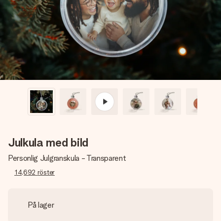
namn, ditt foto eller ett meddelande som verkligen berör
hennes hjärta. Inget krångel, bara med all kärlek för stunden.
Julkula med bild
Personlig Julgranskula - Transparent
14,692
röster
På lager