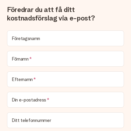
fakturor på ditt MySurprise-konto. Det innebär att gåvan kan
skickas direkt till mottagaren och bli en sann överraskning!
Föredrar du att få ditt
kostnadsförslag via e-post?
Företagsnamn
Förnamn
Efternamn
Din e-postadress
Ditt telefonnummer