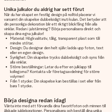
Unika julkulor du aldrig har sett förut
När du har skapat en festlig design på nolltid placerar vi
varsamt din skapelse dubbelsidigt inuti kulan. Det betyder att
din personliga dekoration blir ett riktigt blickfång från alla
vinklar. Redan i julstämning? Börja personalisera direkt och
skapa dina egna julkulor!
Material: Högkvalitativ, tålig, transparent plast som tål
mindre stötar.
Design: Du designar den helt själv: ladda upp foton, text
eller en egen design.
Synlighet: Din skapelse trycks dubbelsidigt och syns från
alla vinklar.
Större beställningar: Letar du efter en julklapp till
kollegorna? Kontakta vår företagsavdelning för större
volymer!
Från 1 stycke: Din skapelse kan beställas i set eller från
bara 1 stycke.
Börja designa redan idag!
Vänta inte med att förvandla dina favoritfoton och minnen till
älskade
juldekorationer
. Personalisera och beställ dina unika