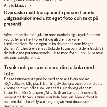
Alla julklappar >
Överraska med transparenta personifierade
Julgranskulor med ditt eget foto och text på i
present!
Våra personaliserade julkulor med dubbelsidigt tryck är precis
vad du letar efter! Föreställ dig glädjen när varje
familjemedlem får sin egen unika dekoration som hänger i
granen. Använd årets mest älskade foton och få dem tryckta i
din helt egna personaliserade julkula med foto – en julkula med
bild som speglar er stil.
Tryck och personalisera din julkula med
foto
Dessa transparenta julkulor med foto är tillverkade av
högkvalitativ, tålig plast. Du får själv designa och personalisera
kulorna helt och hållet. Välj en festlig julhälsning eller ett
fotominne från året som gått. De är en fantastisk och unik
present till din vän, granne eller hela familjen. Men vi förstår
helt om du hellre vill fylla din egen gran med dessa unika
dekorationer!