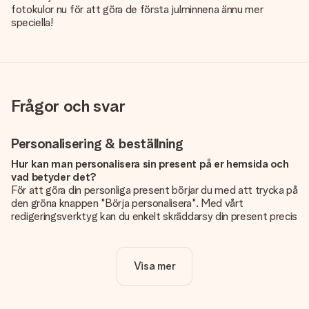
fotokulor nu för att göra de första julminnena ännu mer
speciella!
Frågor och svar
Personalisering & beställning
Hur kan man personalisera sin present på er hemsida och
vad betyder det?
För att göra din personliga present börjar du med att trycka på
den gröna knappen "Börja personalisera". Med vårt
redigeringsverktyg kan du enkelt skräddarsy din present precis
som du vill: lägg till en bild eller text, eller både och. Om du vill
kan du även välja en snygg design som gör din present alldeles
unik.
Visa mer
Kostar det något extra att personalisera sin present?
Personaliseringen ingår alltid i priserna på vår webbsida. Bra
och tydligt!