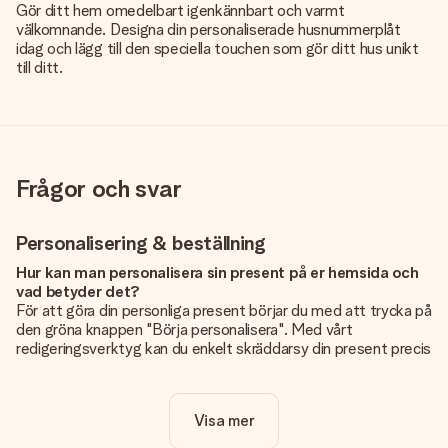
Gör ditt hem omedelbart igenkännbart och varmt
välkomnande. Designa din personaliserade husnummerplåt
idag och lägg till den speciella touchen som gör ditt hus unikt
till ditt.
Frågor och svar
Personalisering & beställning
Hur kan man personalisera sin present på er hemsida och
vad betyder det?
För att göra din personliga present börjar du med att trycka på
den gröna knappen "Börja personalisera". Med vårt
redigeringsverktyg kan du enkelt skräddarsy din present precis
som du vill: lägg till en bild eller text, eller både och. Om du vill
kan du även välja en snygg design som gör din present alldeles
unik.
Visa mer
Kostar det något extra att personalisera sin present?