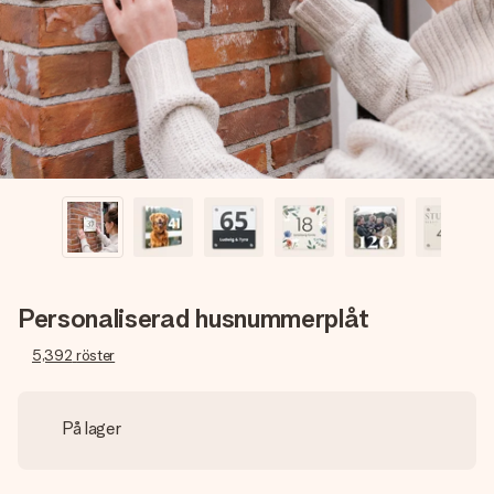
namn, ditt foto eller ett meddelande som verkligen berör
hennes hjärta. Inget krångel, bara med all kärlek för stunden.
Personaliserad husnummerplåt
5,392
röster
På lager