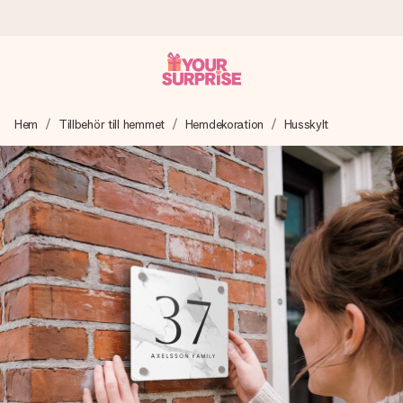
Beställ idag, skickas inom 1 arbetsdag
Hem
Tillbehör till hemmet
Hemdekoration
Husskylt
Vi skapar din gåva med omsorg och skickar den blixtsnabbt
– så att du kan ge den i precis rätt tid, när det betyder som
mest.
4,6 (baserat på +15 000 recensioner)
Våra gåvor inspirerar. Kunder ger oss 4,6 på Google
Reviews.
Gratis hälsning
Skapa något unikt med bara några få steg – med hennes