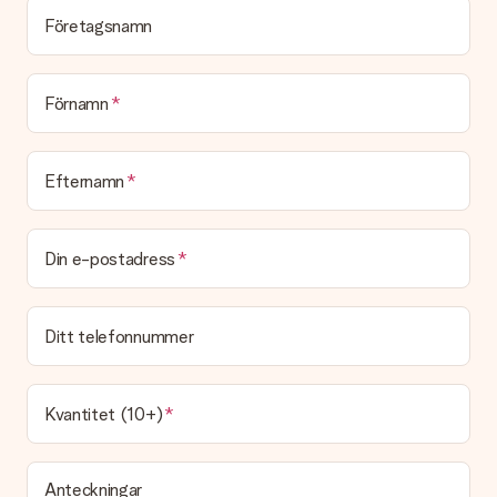
Ingen faktura skickas med själva produkten. Din faktura
skickas alltid med e-postbekräftelsen och du hittar även dina
Företagsnamn
fakturor på ditt MySurprise-konto. Det innebär att gåvan kan
skickas direkt till mottagaren och bli en sann överraskning!
Förnamn
Efternamn
Din e-postadress
Ditt telefonnummer
Kvantitet (10+)
Anteckningar