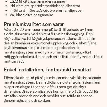
Lägg till ditt husnamn eller nummer
Inkludera ett speciellt meddelande eller citat
Införliva din företagslogotyp eller familjevapen
Välj bland olika designmallar
Premiumkvalitet som varar
Våra 20 x 20 cm husnummerplåtar är tillverkade av 1 mm
tjockt aluminium med en reptålig vit basbeläggning. Den
högkvalitativa fullfärgstryckprocessen säkerställer att din
design bibehåller exceptionell upplösning och klarhet. Varje
skylt levereras komplett med ett professionellt
monteringssystem med fyra aluminiumdistansrör, vilket
möjliggör enkel installation och en sofistikerad flytande effekt
mot din vägg.
Enkel installation, fantastiskt resultat
Förvandla din entré på några minuter med vårt lättinstallerade
monteringssystem. De medföljande distansrören i aluminium
skapar en elegant flytande effekt som ger din skylt
dimension. Din personaliserade husnummerplåt är byggd för
att tåla väder och vind och behåller sitt livfulla utseende
genom regn, snö och solsken.