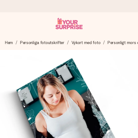
Beställ idag, skickas inom 1 arbetsdag
Hem
Personliga fotoutskrifter
Vykort med foto
Personligt mors 
Vi skapar din gåva med omsorg och skickar den blixtsnabbt
– så att du kan ge den i precis rätt tid, när det betyder som
mest.
4,6 (baserat på +15 000 recensioner)
Våra gåvor inspirerar. Kunder ger oss 4,6 på Google
Reviews.
Gratis hälsning
Skapa något unikt med bara några få steg – med hennes