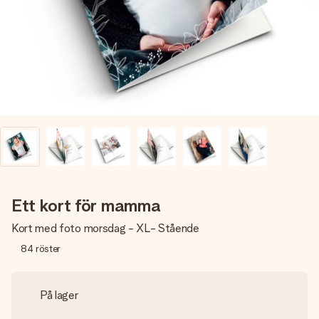
namn, ditt foto eller ett meddelande som verkligen berör
hennes hjärta. Inget krångel, bara med all kärlek för stunden.
Ett kort för mamma
Kort med foto morsdag - XL- Stående
84
röster
På lager