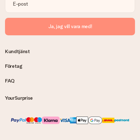
kontakta vår kundtjänst, de hjälper dig gärna med att hitta en
lösning.
Skickas fakturan tillsammans med produkten?
Ja, jag vill vara med!
Ingen faktura skickas med själva produkten. Din faktura
skickas alltid med e-postbekräftelsen och du hittar även dina
fakturor på ditt MySurprise-konto. Det innebär att gåvan kan
skickas direkt till mottagaren och bli en sann överraskning!
Kundtjänst
Företag
FAQ
YourSurprise