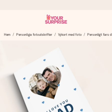
Beställ idag, skickas inom 1 arbetsdag
Hem
Personliga fotoutskrifter
Vykort med foto
Personligt fars 
Vi skapar din gåva med omsorg och skickar den blixtsnabbt
– så att du kan ge den i precis rätt tid, när det betyder som
mest.
4,6 (baserat på +15 000 recensioner)
Våra gåvor inspirerar. Kunder ger oss 4,6 på Google
Reviews.
Gratis hälsning
Skapa något unikt med bara några få steg – med hennes