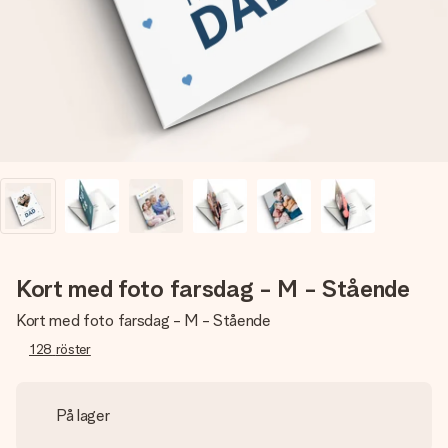
namn, ditt foto eller ett meddelande som verkligen berör
hennes hjärta. Inget krångel, bara med all kärlek för stunden.
Kort med foto farsdag - M - Stående
Kort med foto farsdag - M - Stående
128
röster
På lager