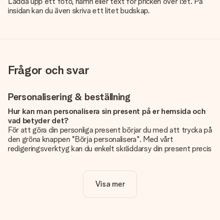
Ladda upp ett foto, namn eller text för pricken över I:et. På
insidan kan du även skriva ett litet budskap.
Frågor och svar
Personalisering & beställning
Hur kan man personalisera sin present på er hemsida och
vad betyder det?
För att göra din personliga present börjar du med att trycka på
den gröna knappen "Börja personalisera". Med vårt
redigeringsverktyg kan du enkelt skräddarsy din present precis
som du vill: lägg till en bild eller text, eller både och. Om du vill
kan du även välja en snygg design som gör din present alldeles
unik.
Visa mer
Kostar det något extra att personalisera sin present?
Personaliseringen ingår alltid i priserna på vår webbsida. Bra
och tydligt!