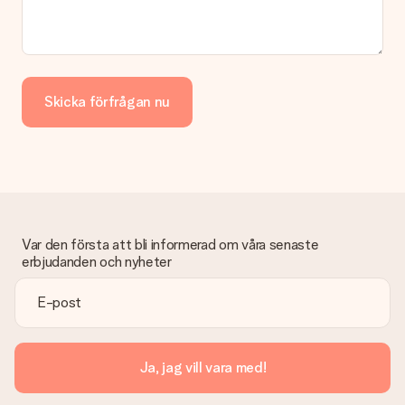
skickas direkt till mottagaren och bli en sann överraskning!
Skicka förfrågan nu
Var den första att bli informerad om våra senaste
erbjudanden och nyheter
Ja, jag vill vara med!