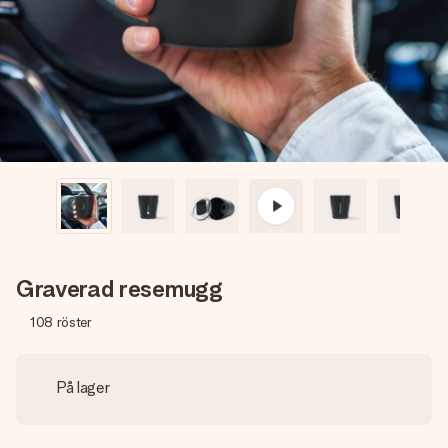
namn, ditt foto eller ett meddelande som verkligen berör
hennes hjärta. Inget krångel, bara med all kärlek för stunden.
Graverad resemugg
108
röster
På lager