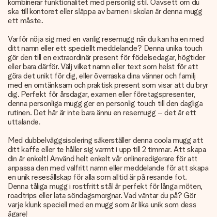
kombinerar funktionalitet med personlig stil. Oavsett om du
ska till kontoret eller släppa av barnen i skolan är denna mugg
ett måste.
Varför nöja sig med en vanlig resemugg när du kan ha en med
ditt namn eller ett speciellt meddelande? Denna unika touch
gör den till en extraordinär present för födelsedagar, högtider
eller bara därför. Välj vilket namn eller text som helst för att
göra det unikt för dig, eller överraska dina vänner och familj
med en omtänksam och praktisk present som visar att du bryr
dig. Perfekt för årsdagar, examen eller företagspresenter,
denna personliga mugg ger en personlig touch till den dagliga
rutinen. Det här är inte bara ännu en resemugg – det är ett
uttalande.
Med dubbelväggsisolering säkerställer denna coola mugg att
ditt kaffe eller te håller sig varmt i upp till 2 timmar. Att skapa
din är enkelt! Använd helt enkelt vår onlineredigerare för att
anpassa den med valfritt namn eller meddelande för att skapa
en unik resesällskap för alla som alltid är på resande fot.
Denna tåliga mugg i rostfritt stål är perfekt för långa möten,
roadtrips eller lata söndagsmorgnar. Vad väntar du på? Gör
varje klunk speciell med en mugg som är lika unik som dess
ägare!