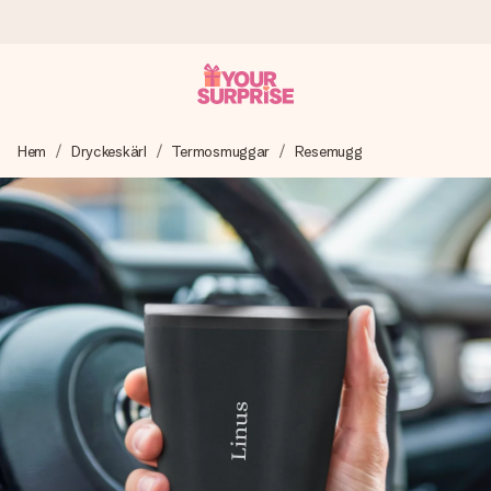
Beställ idag, skickas inom 1 arbetsdag
Hem
Dryckeskärl
Termosmuggar
Resemugg
Vi skapar din gåva med omsorg och skickar den blixtsnabbt
– så att du kan ge den i precis rätt tid, när det betyder som
mest.
4,6 (baserat på +15 000 recensioner)
Våra gåvor inspirerar. Kunder ger oss 4,6 på Google
Reviews.
Gratis hälsning
Skapa något unikt med bara några få steg – med hennes