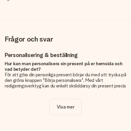
Frågor och svar
Personalisering & beställning
Hur kan man personalisera sin present på er hemsida och
vad betyder det?
För att göra din personliga present börjar du med att trycka på
den gröna knappen "Börja personalisera". Med vårt
redigeringsverktyg kan du enkelt skräddarsy din present precis
som du vill: lägg till en bild eller text, eller både och. Om du vill
kan du även välja en snygg design som gör din present alldeles
unik.
Visa mer
Kostar det något extra att personalisera sin present?
Personaliseringen ingår alltid i priserna på vår webbsida. Bra
och tydligt!