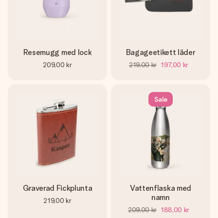
Resemugg med lock
Bagageetikett läder
209,00 kr
219,00 kr
197,00 kr
Sale
Graverad Fickplunta
Vattenflaska med
namn
219,00 kr
209,00 kr
188,00 kr