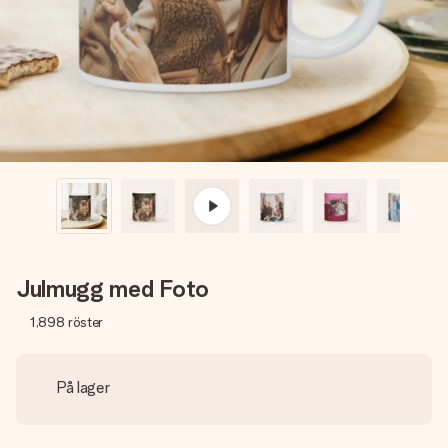
namn, ditt foto eller ett meddelande som verkligen berör
hennes hjärta. Inget krångel, bara med all kärlek för stunden.
Julmugg med Foto
1,898
röster
På lager