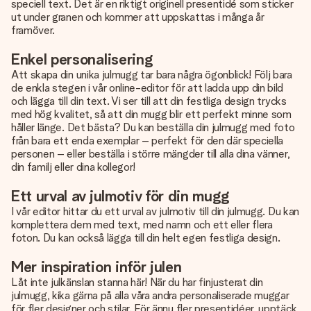
speciell text. Det är en riktigt originell presentidé som sticker
ut under granen och kommer att uppskattas i många år
framöver.
Enkel personalisering
Att skapa din unika julmugg tar bara några ögonblick! Följ bara
de enkla stegen i vår online-editor för att ladda upp din bild
och lägga till din text. Vi ser till att din festliga design trycks
med hög kvalitet, så att din mugg blir ett perfekt minne som
håller länge. Det bästa? Du kan beställa din julmugg med foto
från bara ett enda exemplar – perfekt för den där speciella
personen – eller beställa i större mängder till alla dina vänner,
din familj eller dina kollegor!
Ett urval av julmotiv för din mugg
I vår editor hittar du ett urval av julmotiv till din julmugg. Du kan
komplettera dem med text, med namn och ett eller flera
foton. Du kan också lägga till din helt egen festliga design.
Mer inspiration inför julen
Låt inte julkänslan stanna här! När du har finjusterat din
julmugg, kika gärna på alla våra andra
personaliserade muggar
för fler designer och stilar. För ännu fler presentidéer, upptäck