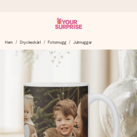
Beställ idag, skickas inom 1 arbetsdag
Hem
Dryckeskärl
Fotomugg
Julmuggar
Vi skapar din gåva med omsorg och skickar den blixtsnabbt
– så att du kan ge den i precis rätt tid, när det betyder som
mest.
4,6 (baserat på +15 000 recensioner)
Våra gåvor inspirerar. Kunder ger oss 4,6 på Google
Reviews.
Gratis hälsning
Skapa något unikt med bara några få steg – med hennes