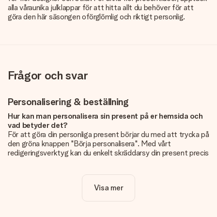
alla våra
unika julklappar
för att hitta allt du behöver för att
göra den här säsongen oförglömlig och riktigt personlig.
Frågor och svar
Personalisering & beställning
Hur kan man personalisera sin present på er hemsida och
vad betyder det?
För att göra din personliga present börjar du med att trycka på
den gröna knappen "Börja personalisera". Med vårt
redigeringsverktyg kan du enkelt skräddarsy din present precis
som du vill: lägg till en bild eller text, eller både och. Om du vill
kan du även välja en snygg design som gör din present alldeles
unik.
Visa mer
Kostar det något extra att personalisera sin present?
Personaliseringen ingår alltid i priserna på vår webbsida. Bra