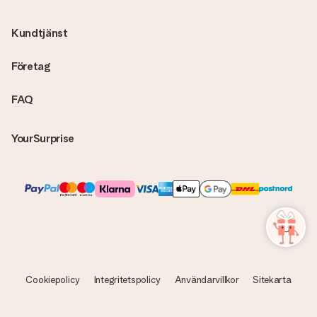
fakturor på ditt MySurprise-konto. Det innebär att gåvan kan
skickas direkt till mottagaren och bli en sann överraskning!
Kundtjänst
Företag
FAQ
YourSurprise
Cookiepolicy
Integritetspolicy
Användarvillkor
Sitekarta