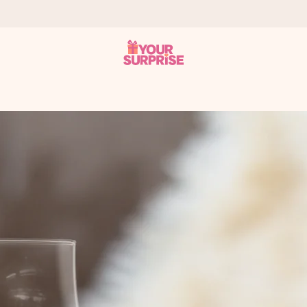
 att du kan ge den i precis rätt tid, när det betyder som mest.
itt foto eller ett meddelande som verkligen berör hennes hjärta. In