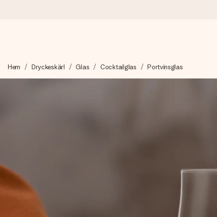
Beställ idag, skickas inom 1 arbetsdag
Hem
Dryckeskärl
Glas
Cocktailglas
Portvinsglas
Vi skapar din gåva med omsorg och skickar den blixtsnabbt – så
4,6 (baserat på +15 000 recensioner)
Våra gåvor inspirerar. Kunder ger oss 4,6 på Google Reviews.
Gratis hälsning
Skapa något unikt med bara några få steg – med hennes namn, d
stunden.