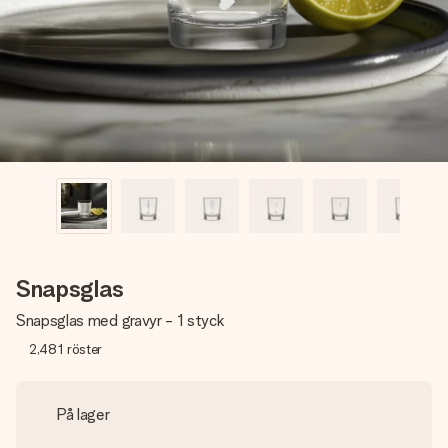
namn, ditt foto eller ett meddelande som verkligen berör
hennes hjärta. Inget krångel, bara med all kärlek för stunden.
Snapsglas
Snapsglas med gravyr - 1 styck
2,481
röster
På lager