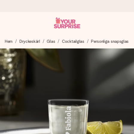
Beställ idag, skickas inom 1 arbetsdag
Hem
Dryckeskärl
Glas
Cocktailglas
Personliga snapsglas
Vi skapar din gåva med omsorg och skickar den blixtsnabbt
– så att du kan ge den i precis rätt tid, när det betyder som
mest.
4,6 (baserat på +15 000 recensioner)
Våra gåvor inspirerar. Kunder ger oss 4,6 på Google
Reviews.
Gratis hälsning
Skapa något unikt med bara några få steg – med hennes