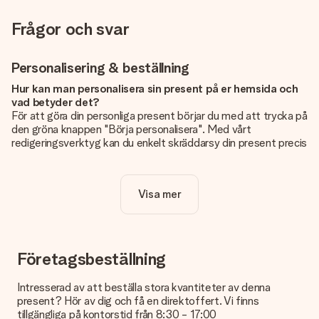
Frågor och svar
Personalisering & beställning
Hur kan man personalisera sin present på er hemsida och
vad betyder det?
För att göra din personliga present börjar du med att trycka på
den gröna knappen "Börja personalisera". Med vårt
redigeringsverktyg kan du enkelt skräddarsy din present precis
som du vill: lägg till en bild eller text, eller både och. Om du vill
kan du även välja en snygg design som gör din present alldeles
unik.
Visa mer
Kostar det något extra att personalisera sin present?
Personaliseringen ingår alltid i priserna på vår webbsida. Bra
och tydligt!
Företagsbeställning
Hur vet jag att min bild har tillräckligt hög kvalitet?
Vi vill vara säkra på att du är helt nöjd med din gåva. Därför är
Intresserad av att beställa stora kvantiteter av denna
det viktigt att använda foton av hög kvalitet. Om du är osäker
present? Hör av dig och få en direktoffert. Vi finns
på kvaliteten på din bild kan du kontakta vår kundtjänst och
tillgängliga på kontorstid från 8:30 - 17:00
bifoga ditt foto tillsammans med den gåva du är intresserad