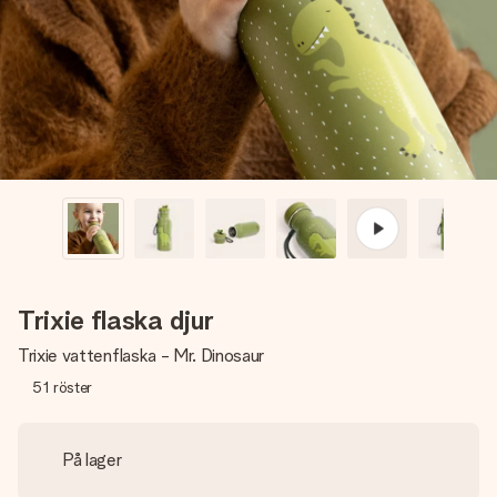
namn, ditt foto eller ett meddelande som verkligen berör
hennes hjärta. Inget krångel, bara med all kärlek för stunden.
Trixie flaska djur
Trixie vattenflaska - Mr. Dinosaur
51
röster
På lager