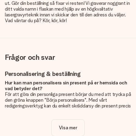
ut. Gör din beställning så fixar vi resten! Vi graverar noggrant in
ditt valda namn i flaskan med hjälp av en högkvalitativ
lasergravyrteknik innan vi skickar den till den adress du väljer.
Vad väntar du på? Kör, kör, kör!
Frågor och svar
Personalisering & beställning
Hur kan man personalisera sin present på er hemsida och
vad betyder det?
För att göra din personliga present börjar du med att trycka på
den gröna knappen "Börja personalisera". Med vårt
redigeringsverktyg kan du enkelt skräddarsy din present precis
som du vill: lägg till en bild eller text, eller både och. Om du vill
kan du även välja en snygg design som gör din present alldeles
unik.
Visa mer
Kostar det något extra att personalisera sin present?