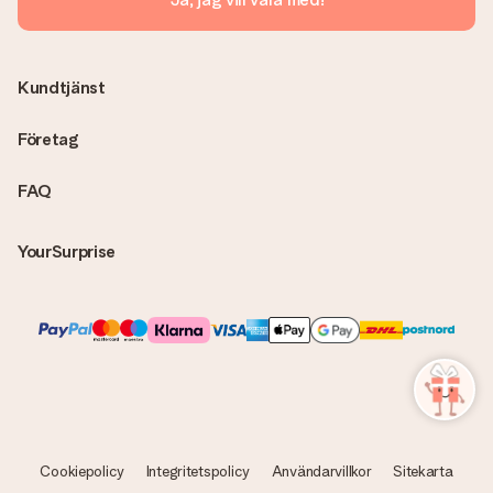
Ingen faktura skickas med själva produkten. Din faktura
skickas alltid med e-postbekräftelsen och du hittar även dina
fakturor på ditt MySurprise-konto. Det innebär att gåvan kan
skickas direkt till mottagaren och bli en sann överraskning!
Kundtjänst
Företag
FAQ
YourSurprise
Cookiepolicy
Integritetspolicy
Användarvillkor
Sitekarta