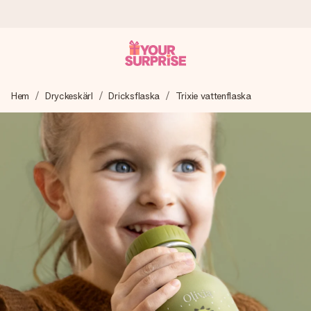
Beställ idag, skickas inom 1 arbetsdag
Hem
Dryckeskärl
Dricksflaska
Trixie vattenflaska
Vi skapar din gåva med omsorg och skickar den blixtsnabbt
– så att du kan ge den i precis rätt tid, när det betyder som
mest.
4,6 (baserat på +15 000 recensioner)
Våra gåvor inspirerar. Kunder ger oss 4,6 på Google
Reviews.
Gratis hälsning
Skapa något unikt med bara några få steg – med hennes