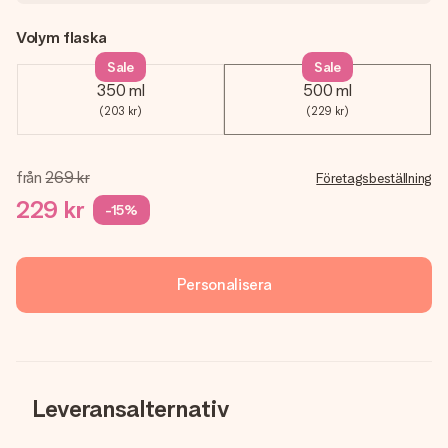
Volym flaska
Sale
Sale
350 ml
500 ml
(203 kr)
(229 kr)
från
269 kr
Företagsbeställning
229 kr
-15%
Personalisera
Leveransalternativ