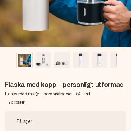
namn, ditt foto eller ett meddelande som verkligen berör
hennes hjärta. Inget krångel, bara med all kärlek för stunden.
Flaska med kopp - personligt utformad
Flaska med mugg - personaliserad - 500 ml
76
röster
På lager