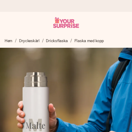
Beställ idag, skickas inom 1 arbetsdag
Hem
Dryckeskärl
Dricksflaska
Flaska med kopp
Vi skapar din gåva med omsorg och skickar den blixtsnabbt
– så att du kan ge den i precis rätt tid, när det betyder som
mest.
4,6 (baserat på +15 000 recensioner)
Våra gåvor inspirerar. Kunder ger oss 4,6 på Google
Reviews.
Gratis hälsning
Skapa något unikt med bara några få steg – med hennes