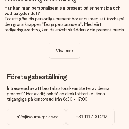
Hur kan man personalisera sin present på er hemsida och
vad betyder det?
För att göra din personliga present börjar du med att trycka på
den gröna knappen "Börja personalisera". Med vårt
redigeringsverktyg kan du enkelt skräddarsy din present precis
som du vill: lägg till en bild eller text, eller både och. Om du vill
kan du även välja en snygg design som gör din present alldeles
unik.
Visa mer
Kostar det något extra att personalisera sin present?
Personaliseringen ingår alltid i priserna på vår webbsida. Bra
och tydligt!
Företagsbeställning
Hur vet jag att min bild har tillräckligt hög kvalitet?
Vi vill vara säkra på att du är helt nöjd med din gåva. Därför är
Intresserad av att beställa stora kvantiteter av denna
det viktigt att använda foton av hög kvalitet. Om du är osäker
present? Hör av dig och få en direktoffert. Vi finns
på kvaliteten på din bild kan du kontakta vår kundtjänst och
tillgängliga på kontorstid från 8:30 - 17:00
bifoga ditt foto tillsammans med den gåva du är intresserad
av att beställa. De kan då kontrollera kvaliteten åt dig!
b2b@yoursurprise.se
+31 111 700 212
Vilket format kan jag ladda upp?
Du kan ladda upp filer i JPG och PNG-format. Är detta för
tekniskt eller har du en bild i ett annat format som du vill