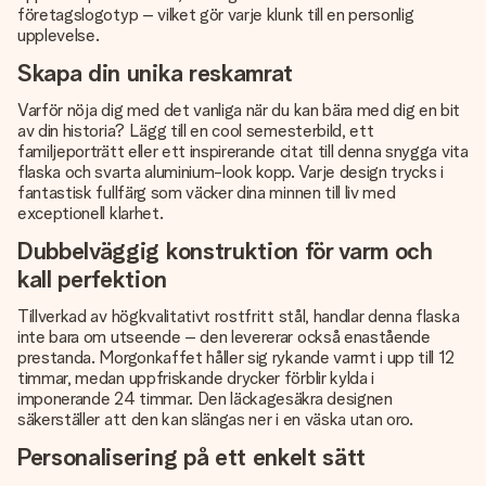
företagslogotyp – vilket gör varje klunk till en personlig
upplevelse.
Skapa din unika reskamrat
Varför nöja dig med det vanliga när du kan bära med dig en bit
av din historia? Lägg till en cool semesterbild, ett
familjeporträtt eller ett inspirerande citat till denna snygga vita
flaska och svarta aluminium-look kopp. Varje design trycks i
fantastisk fullfärg som väcker dina minnen till liv med
exceptionell klarhet.
Dubbelväggig konstruktion för varm och
kall perfektion
Tillverkad av högkvalitativt rostfritt stål, handlar denna flaska
inte bara om utseende – den levererar också enastående
prestanda. Morgonkaffet håller sig rykande varmt i upp till 12
timmar, medan uppfriskande drycker förblir kylda i
imponerande 24 timmar. Den läckagesäkra designen
säkerställer att den kan slängas ner i en väska utan oro.
Personalisering på ett enkelt sätt