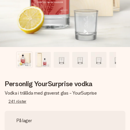
namn, ditt foto eller ett meddelande som verkligen berör
hennes hjärta. Inget krångel, bara med all kärlek för stunden.
Personlig YourSurprise vodka
Vodka i trälåda med graverat glas - YourSurprise
241
röster
På lager