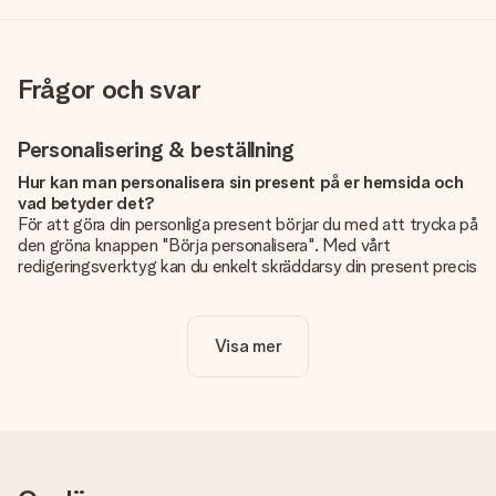
Frågor och svar
Personalisering & beställning
Hur kan man personalisera sin present på er hemsida och
vad betyder det?
För att göra din personliga present börjar du med att trycka på
den gröna knappen "Börja personalisera". Med vårt
redigeringsverktyg kan du enkelt skräddarsy din present precis
som du vill: lägg till en bild eller text, eller både och. Om du vill
kan du även välja en snygg design som gör din present alldeles
unik.
Visa mer
Kostar det något extra att personalisera sin present?
Personaliseringen ingår alltid i priserna på vår webbsida. Bra
och tydligt!
Hur vet jag att min bild har tillräckligt hög kvalitet?
Vi vill vara säkra på att du är helt nöjd med din gåva. Därför är