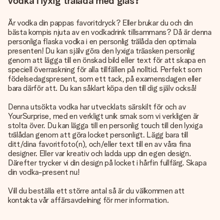
vodka i lyxig trälåda med glas?
Är vodka din pappas favoritdryck? Eller brukar du och din
bästa kompis njuta av en vodkadrink tillsammans? Då är denna
personliga flaska vodka i en personlig trälåda den optimala
presenten! Du kan själv göra den lyxiga träasken personlig
genom att lägga till en önskad bild eller text för att skapa en
speciell överraskning för alla tillfällen på nolltid. Perfekt som
födelsedagspresent, som ett tack, på examensdagen eller
bara därför att. Du kan såklart köpa den till dig själv också!
Denna utsökta vodka har utvecklats särskilt för och av
YourSurprise, med en verkligt unik smak som vi verkligen är
stolta över. Du kan lägga till en personlig touch till den lyxiga
trälådan genom att göra locket personligt. Lägg bara till
ditt/dina favoritfoto(n), och/eller text till en av våra fina
designer. Eller var kreativ och ladda upp din egen design.
Därefter trycker vi din design på locket i hårfin fullfärg. Skapa
din vodka-present nu!
Vill du beställa ett större antal så är du välkommen att
kontakta vår affärsavdelning för mer information.