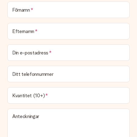
present? Vänligen kontakta vår kundtjänst.
Förnamn
Betalning
Hur kan jag betala min beställning?
Vi erbjuder följande betalningsmetoder: iDeal, Paypal,
Efternamn
bankkort, faktura via Klarna eller manuell överföring. Vid
manuell överföring infaller 3 extra dagar för leverans av din
gåva.
Din e-postadress
Mottagna presenter
Vad händer om jag inte är fullt belåten med presenten?
Ditt telefonnummer
Vi beklagar att du inte är fullt nöjd med din present. Vänligen
kontakta vår kundtjänst, de hjälper dig gärna med att hitta en
lösning.
Kvantitet (10+)
Skickas fakturan tillsammans med produkten?
Ingen faktura skickas med själva produkten. Din faktura
skickas alltid med e-postbekräftelsen och du hittar även dina
fakturor på ditt MySurprise-konto. Det innebär att gåvan kan
Anteckningar
skickas direkt till mottagaren och bli en sann överraskning!