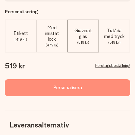
Personalisering
Med
Graverat
Trälåda
Etikett
inristat
glas
med tryck
lock
(419 kr)
(519 kr)
(519 kr)
(479 kr)
519 kr
Företagsbeställning
Personalisera
Leveransalternativ