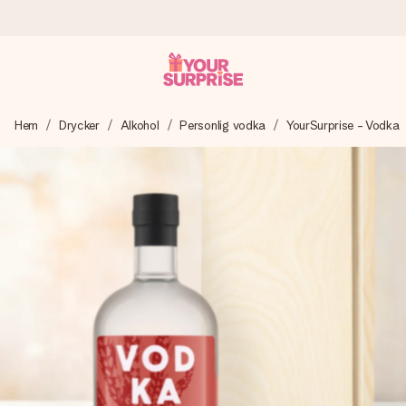
Beställ idag, skickas inom 1 arbetsdag
Hem
Drycker
Alkohol
Personlig vodka
YourSurprise - Vodka
Vi skapar din gåva med omsorg och skickar den blixtsnabbt
– så att du kan ge den i precis rätt tid, när det betyder som
mest.
4,6 (baserat på +15 000 recensioner)
Våra gåvor inspirerar. Kunder ger oss 4,6 på Google
Reviews.
Gratis hälsning
Skapa något unikt med bara några få steg – med hennes