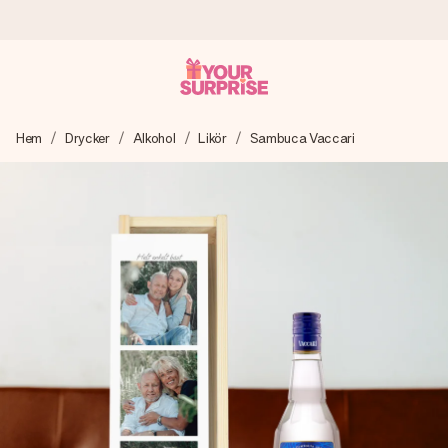
Beställ idag, skickas inom 1 arbetsdag
Hem
Drycker
Alkohol
Likör
Sambuca Vaccari
Vi skapar din gåva med omsorg och skickar den blixtsnabbt
– så att du kan ge den i precis rätt tid, när det betyder som
mest.
4,6 (baserat på +15 000 recensioner)
Våra gåvor inspirerar. Kunder ger oss 4,6 på Google
Reviews.
Gratis hälsning
Skapa något unikt med bara några få steg – med hennes