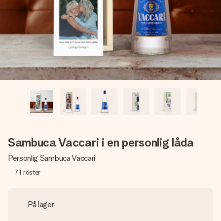
namn, ditt foto eller ett meddelande som verkligen berör
hennes hjärta. Inget krångel, bara med all kärlek för stunden.
Sambuca Vaccari i en personlig låda
Personlig Sambuca Vaccari
71
röster
På lager