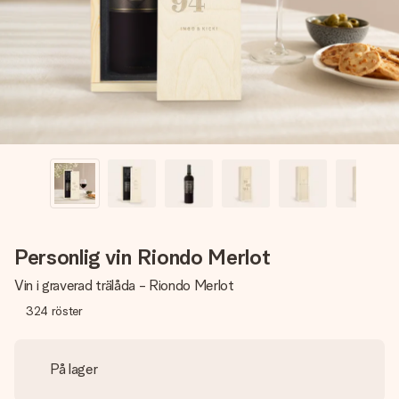
namn, ditt foto eller ett meddelande som verkligen berör
hennes hjärta. Inget krångel, bara med all kärlek för stunden.
Personlig vin Riondo Merlot
Vin i graverad trälåda - Riondo Merlot
324
röster
På lager