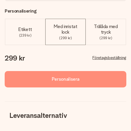
Personalisering
Med inristat
Trälåda med
Etikett
lock
tryck
(239 kr)
(299 kr)
(299 kr)
299 kr
Företagsbeställning
Personalisera
Leveransalternativ