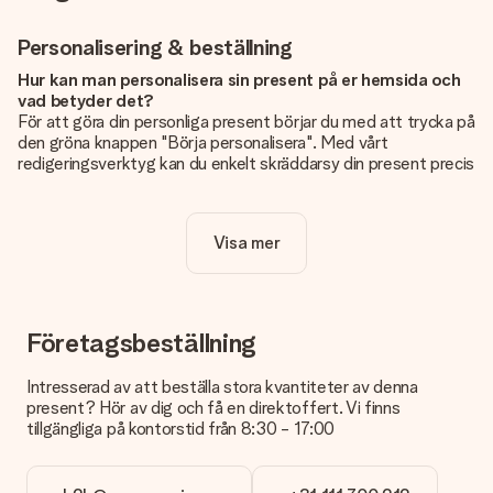
Personalisering & beställning
Hur kan man personalisera sin present på er hemsida och
vad betyder det?
För att göra din personliga present börjar du med att trycka på
den gröna knappen "Börja personalisera". Med vårt
redigeringsverktyg kan du enkelt skräddarsy din present precis
som du vill: lägg till en bild eller text, eller både och. Om du vill
kan du även välja en snygg design som gör din present alldeles
unik.
Visa mer
Kostar det något extra att personalisera sin present?
Personaliseringen ingår alltid i priserna på vår webbsida. Bra
och tydligt!
Företagsbeställning
Hur vet jag att min bild har tillräckligt hög kvalitet?
Vi vill vara säkra på att du är helt nöjd med din gåva. Därför är
Intresserad av att beställa stora kvantiteter av denna
det viktigt att använda foton av hög kvalitet. Om du är osäker
present? Hör av dig och få en direktoffert. Vi finns
på kvaliteten på din bild kan du kontakta vår kundtjänst och
tillgängliga på kontorstid från 8:30 - 17:00
bifoga ditt foto tillsammans med den gåva du är intresserad
av att beställa. De kan då kontrollera kvaliteten åt dig!