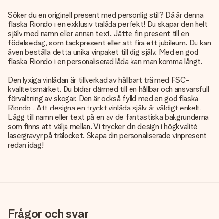
Söker du en originell present med personlig stil? Då är denna
flaska Riondo i en exklusiv trälåda perfekt! Du skapar den helt
själv med namn eller annan text. Jätte fin present till en
födelsedag, som tackpresent eller att fira ett jubileum. Du kan
även beställa detta unika vinpaket till dig själv. Med en god
flaska Riondo i en personaliserad låda kan man komma långt.
Den lyxiga vinlådan är tillverkad av hållbart trä med FSC-
kvalitetsmärket. Du bidrar därmed till en hållbar och ansvarsfull
förvaltning av skogar. Den är också fylld med en god flaska
Riondo . Att designa en tryckt vinlåda själv är väldigt enkelt.
Lägg till namn eller text på en av de fantastiska bakgrunderna
som finns att välja mellan. Vi trycker din design i högkvalité
lasergravyr på trälocket. Skapa din personaliserade vinpresent
redan idag!
Frågor och svar