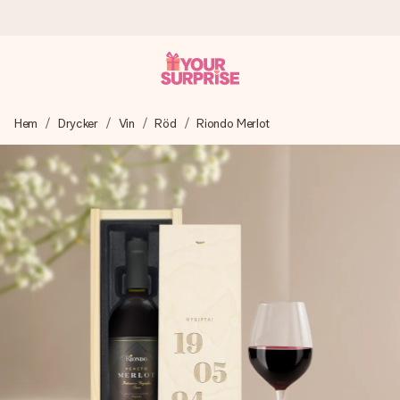
Beställ idag, skickas inom 1 arbetsdag
Hem
Drycker
Vin
Röd
Riondo Merlot
Vi skapar din gåva med omsorg och skickar den blixtsnabbt
– så att du kan ge den i precis rätt tid, när det betyder som
mest.
4,6 (baserat på +15 000 recensioner)
Våra gåvor inspirerar. Kunder ger oss 4,6 på Google
Reviews.
Gratis hälsning
Skapa något unikt med bara några få steg – med hennes