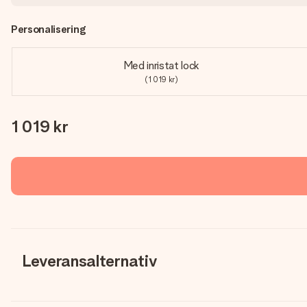
Personalisering
Med inristat lock
(1 019 kr)
1 019 kr
Leveransalternativ