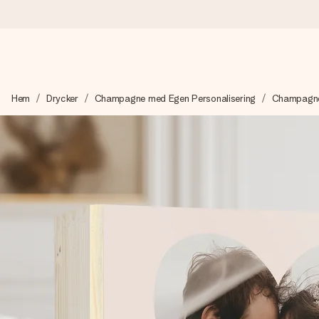
Beställ idag, skickas inom 1 arbetsdag
Hem
Drycker
Champagne med Egen Personalisering
Champagne
Vi skapar din gåva med omsorg och skickar den blixtsnabbt – så
4,6 (baserat på +15 000 recensioner)
Våra gåvor inspirerar. Kunder ger oss 4,6 på Google Reviews.
Gratis hälsning
Skapa något unikt med bara några få steg – med hennes namn, d
stunden.