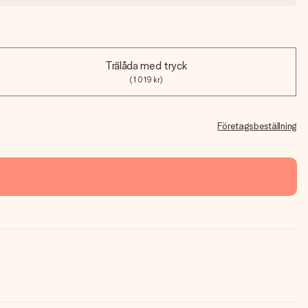
Trälåda med tryck
(1 019 kr)
Företagsbeställning