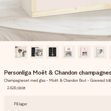
Personliga Moët & Chandon champagnes
Champagneset med glas - Moët & Chandon Brut - Graverad trä
2,426
röster
På lager