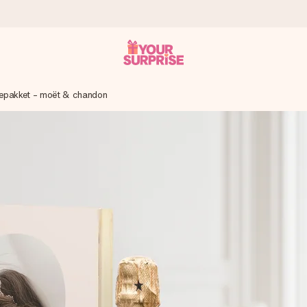
pakket - moët & chandon
 att du kan ge den i precis rätt tid, när det betyder som mest.
itt foto eller ett meddelande som verkligen berör hennes hjärta. In